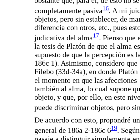
obstante que, para él, de esto no s
16
completamente pasiva
. A mi jui
objetos, pero sin establecer, de man
diferencia con otros, etc., pues est
17
judicativa del alma
. Pienso que 
la tesis de Platón de que el alma e
supuesto de que la percepción es l
186c 1). Asimismo, considero que e
Filebo (33d-34a), en donde Platón
el momento en que las afecciones
también al alma, lo cual supone que
objeto, y que, por ello, en este ni
puede discriminar objetos, pero sin
De acuerdo con esto, propondré una
19
general de 186a 2-186c 6
. Según
pasaje a distinguir simplemente en