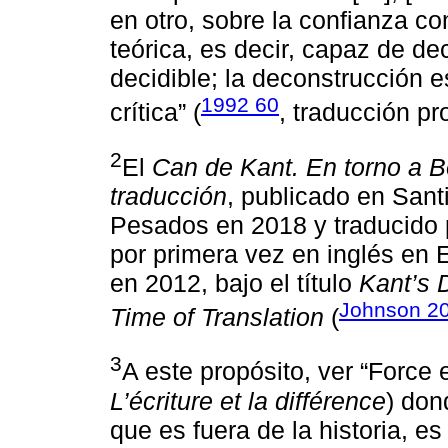
en otro, sobre la confianza con
teórica, es decir, capaz de deci
decidible; la deconstrucción 
1992 60
crítica” (
, traducción pr
2
El
Can de Kant. En torno a Bor
traducción
, publicado en Santi
Pesados en 2018 y traducido p
por primera vez en inglés en E
en 2012, bajo el título
Kant’s 
Johnson 2
Time of Translation
(
3
A este propósito, ver “Force e
L’écriture et la différence
) don
que es fuera de la historia, e