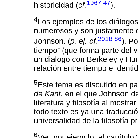
1967 47
historicidad (
cf.
).
4
Los ejemplos de los diálogos
numerosos y son justamente el
2018 86
Johnson. (
p. ej. cf.
). P
tiempo” (que forma parte del
un dialogo con Berkeley y Hum
relación entre tiempo e identi
5
Este tema es discutido en par
de Kant
, en el que Johnson de
literatura y filosofía al mostr
todo texto es ya una traducció
universalidad de la filosofía 
6
Ver, por ejemplo, el capítulo 