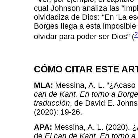
cual Johnson analiza las “imp
olvidadiza de Dios: “En ‘La es
Borges llega a esta imposible
2
olvidar para poder ser Dios” (
CÓMO CITAR ESTE AR
MLA:
Messina, A. L. “¿Acaso 
can de Kant. En torno a Borges,
traducción
, de David E. John
(2020): 19-26.
APA:
Messina, A. L. (2020). 
de
El can de Kant. En torno a B