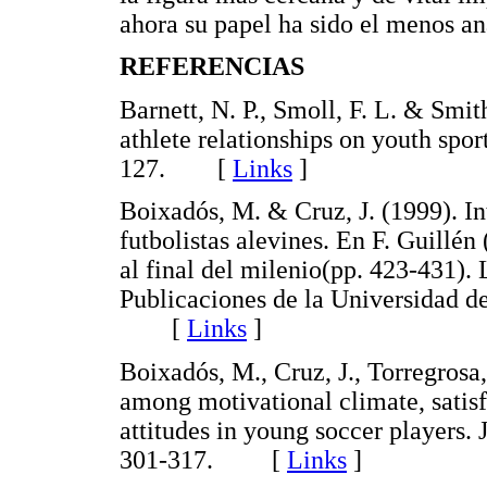
ahora su papel ha sido el menos a
REFERENCIAS
Barnett, N. P., Smoll, F. L. & Smit
athlete relationships on youth sport
127. [
Links
]
Boixadós, M. & Cruz, J. (1999). I
futbolistas alevines. En F. Guillén
al final del milenio(pp. 423-431).
Publicaciones de la Universidad d
[
Links
]
Boixadós, M., Cruz, J., Torregrosa
among motivational climate, satisfa
attitudes in young soccer players.
301-317. [
Links
]