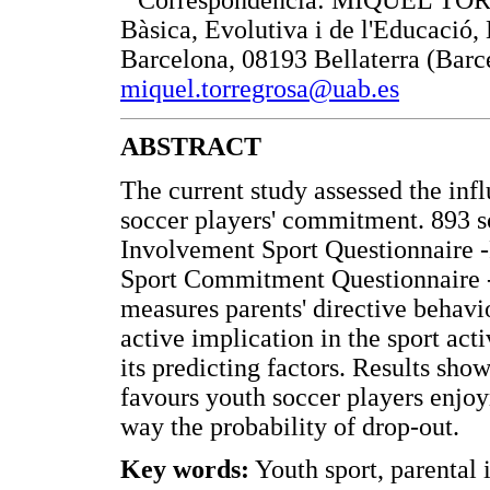
Correspondencia: MIQUEL TORR
Bàsica, Evolutiva i de l'Educació,
Barcelona, 08193 Bellaterra (Barc
miquel.torregrosa@uab.es
ABSTRACT
The current study assessed the inf
soccer players' commitment. 893 s
Involvement Sport Questionnaire 
Sport Commitment Questionnaire -
measures parents' directive behavio
active implication in the sport a
its predicting factors. Results sho
favours youth soccer players enjo
way the probability of drop-out.
Key words:
Youth sport, parental