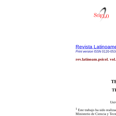
Revista Latinoame
Print version
ISSN
0120-053
rev.latinoam.psicol. v
T
T
Uni
1
Este trabajo ha sido reali
Ministerio de Ciencia y Tec