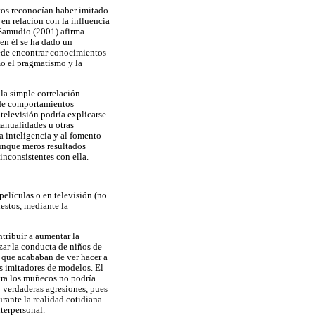
ntos reconocían haber imitado
en relacion con la influencia
 Samudio (2001) afirma
en él se ha dado un
uede encontrar conocimientos
mo el pragmatismo y la
la simple correlación
a de comportamientos
televisión podría explicarse
 manualidades u otras
la inteligencia y al fomento
aunque meros resultados
inconsistentes con ella.
películas o en televisión (no
estos, mediante la
tribuir a aumentar la
izar la conducta de niños de
 que acababan de ver hacer a
os imitadores de modelos. El
tra los muñecos no podría
o verdaderas agresiones, pues
rante la realidad cotidiana.
terpersonal.