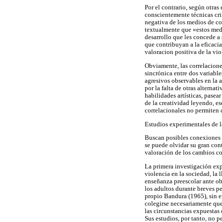
Por el contrario, según otra
conscientemente técnicas cri
negativa de los medios de c
textualmente que «estos medi
desarrollo que les concede a
que contribuyan a la eficaci
valoracion positiva de la vio
Obviamente, las correlacione
sincrónica entre dos variabl
agresivos observables en la 
por la falta de otras alterna
habilidades artísticas, pasear
de la creatividad leyendo, e
correlacionales no permiten c
Estudios experimentales de l
Buscan posibles conexiones c
se puede olvidar su gran con
valoración de los cambios c
La primera investigación exp
violencia en la sociedad, la 
enseñanza preescolar ante ob
los adultos durante breves pe
propio Bandura (1965), sin e
colegirse necesariamente que
las circunstancias expuestas 
Sus estudios, por tanto, no p