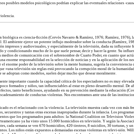
s posibles modelos psicológicos podrían explicar las eventuales relaciones -caus
violencia.
 biológica es ciencia-ficción (Cervós Navarro & Ramírez, 1976; Ramírez, 1976), l
eal. El ambiente ejerce un potente influjo moderador sobre la conducta (Ramírez, 19
n impresos y audiovisuales, y especialmente de la televisión, dada su influyente f
o y condicionando mucho de lo que suele pensar, decir y hacer la gente. Su influe
los medios de comunicación con el sobrenombre de Cuarto Poder, en cuanto que act
una enorme responsabilidad en la selección de noticias y en la aplicación de los nece
bre el enorme poder de la televisión sobre la mente humana, sugería la conveniencia
que «una televisión sin reglas está provocando la corrupción moral de la humanida
que se adoptan como modelos, suelen dejar mucho que desear moralmente.
lmente importante cuando la capacidad crítica de los espectadores no es muy elevada
poco formados y niños, tan influenciables al estar en pleno desarrollo mental. De a
s efectos, tanto beneficiosos, ayudando en su prevención mediante la educación (Co
ncadenamiento de conductas violentas. Nos encontramos ante una de las institucio
ado es el relacionado con la violencia. La televisión muestra cada vez con más fr
os, secuestros y tantas otras escenas inapropiadas durante la infancia. Los programa
lentos que los programados para adultos: la National Coalition on Television Viol
orteamericano ya ha visto unos 15.000 homicidios en televisión. Y según la Asocia
s, cada semana se ven 670 homicidios, 420 tiroteos, 8 suicidios, 30 torturas, y un 
ntos. Los niños están expuestos a demasiadas escenas violentas en televi-sión. Will