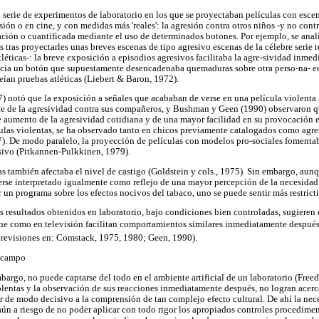
a serie de experimentos de laboratorio en los que se proyectaban películas con esce
isión o en cine, y con medidas más 'reales': la agresión contra otros niños -y no co
ción o cuantificada mediante el uso de determinados botones. Por ejemplo, se anal
s tras proyectarles unas breves escenas de tipo agresivo escenas de la célebre serie 
léticas-: la breve exposición a episodios agresivos facilitaba la agre-sividad inmed
cia un botón que supuestamente desencadenaba quemaduras sobre otra perso-na- en
veían pruebas atléticas (Liebert & Baron, 1972).
7) notó que la exposición a señales que acababan de verse en una película violenta
 de la agresividad contra sus compañeros, y Bushman y Geen (1990) observaron 
ste aumento de la agresividad cotidiana y de una mayor facilidad en su provocación 
culas violentas, se ha observado tanto en chicos previamente catalogados como agre
77). De modo paralelo, la proyección de películas con modelos pro-sociales fomenta
ivo (Pitkannen-Pulkkinen, 1979).
as también afectaba el nivel de castigo (Goldstein y cols., 1975). Sin embargo, au
erse interpretado igualmente como reflejo de una mayor percepción de la necesidad 
 un programa sobre los efectos nocivos del tabaco, uno se puede sentir más restricti
s resultados obtenidos en laboratorio, bajo condiciones bien controladas, sugieren 
ine como en televisión facilitan comportamientos similares inmediatamente después, e
 revisiones en: Comstack, 1975, 1980; Geen, 1990).
e campo
embargo, no puede captarse del todo en el ambiente artificial de un laboratorio (Fre
lentas y la observación de sus reacciones inmediatamente después, no logran acercar
 de modo decisivo a la comprensión de tan complejo efecto cultural. De ahí la nece
 aún a riesgo de no poder aplicar con todo rigor los apropiados controles procedimen