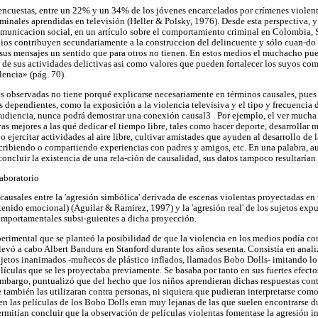
s encuestas, entre un 22% y un 34% de los jóvenes encarcelados por crímenes viole
minales aprendidas en televisión (Heller & Polsky, 1976). Desde esta perspectiva, y 
omunicacion social, en un artículo sobre el comportamiento criminal en Colombia,
os contribuyen secundariamente a la construccion del delincuente y sólo cuan-do 
 sus mensajes un sentido que para otros no tienen. En estos medios el muchacho p
a de sus actividades delictivas asi como valores que pueden fortalecer los suyos co
lencia» (pág. 70).
s observadas no tiene porqué explicarse necesariamente en términos causales, pues 
es dependientes, como la exposición a la violencia televisiva y el tipo y frecuenci
audiencia, nunca podrá demostrar una conexión causal3 . Por ejemplo, el ver mucha 
tivas mejores a las qué dedicar el tiempo libre, tales como hacer deporte, desarrollar
 o ejercitar actividades al aire libre, cultivar amistades que ayuden al desarrollo de 
scribiendo o compartiendo experiencias con padres y amigos, etc. En una palabra, 
oncluir la existencia de una rela-ción de causalidad, sus datos tampoco resultarían 
aboratorio
ausales entre la 'agresión simbólica' derivada de escenas violentas proyectadas en 
tenido emocional) (Aguilar & Ramirez, 1997) y la 'agresión real' de los sujetos expu
omportamentales subsi-guientes a dicha proyección.
erimental que se planteó la posibilidad de que la violencia en los medios podía con
llevó a cabo Albert Bandura en Stanford durante los años sesenta. Consistía en anal
jetos inanimados -muñecos de plástico inflados, llamados Bobo Dolls- imitando lo
lículas que se les proyectaba previamente. Se basaba por tanto en sus fuertes efect
mbargo, puntualizó que del hecho que los niños aprendieran dichas respuestas con
 también las utilizaran contra personas, ni siquiera que pudieran interpretarse com
en las películas de los Bobo Dolls eran muy lejanas de las que suelen encontrarse du
ermitían concluir que la observación de películas violentas fomentase la agresión in