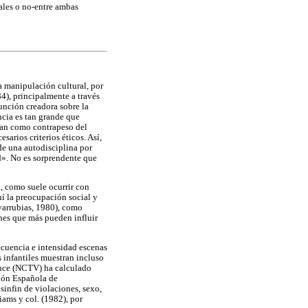
ales o no-entre ambas
a manipulación cultural, por
84), principalmente a través
unción creadora sobre la
ncia es tan grande que
úan como contrapeso del
sarios criterios éticos. Así,
 de una autodisciplina por
d». No es sorprendente que
, como suele ocurrir con
hí la preocupación social y
varrubias, 1980), como
nes que más pueden influir
ecuencia e intensidad escenas
s infantiles muestran incluso
ence (NCTV) ha calculado
ción Española de
sinfin de violaciones, sexo,
iams y col. (1982), por