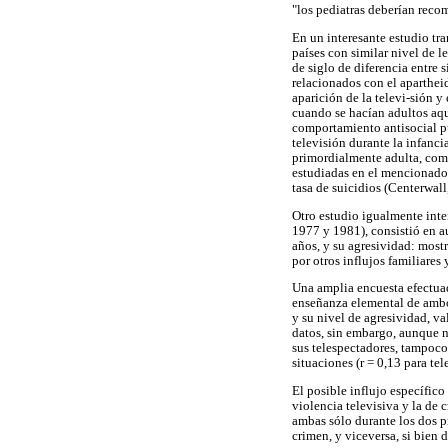
"los pediatras deberían recom
En un interesante estudio tr
países con similar nivel de l
de siglo de diferencia entre 
relacionados con el apartheid
aparición de la televi-sión 
cuando se hacían adultos aqu
comportamiento antisocial pu
televisión durante la infanci
primordialmente adulta, como
estudiadas en el mencionado e
tasa de suicidios (Centerwall
Otro estudio igualmente inte
1977 y 1981), consistió en a
años, y su agresividad: most
por otros influjos familiares
Una amplia encuesta efectuad
enseñanza elemental de ambos
y su nivel de agresividad, v
datos, sin embargo, aunque n
sus telespectadores, tampoco
situaciones (r = 0,13 para te
El posible influjo específic
violencia televisiva y la de
ambas sólo durante los dos p
crimen, y viceversa, si bien