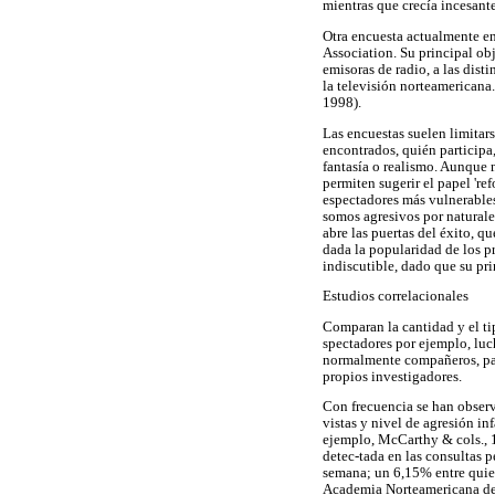
mientras que crecía incesan
Otra encuesta actualmente e
Association. Su principal ob
emisoras de radio, a las dist
la televisión norteamericana
1998).
Las encuestas suelen limitar
encontrados, quién participa
fantasía o realismo. Aunque 
permiten sugerir el papel 're
espectadores más vulnerables
somos agresivos por naturalez
abre las puertas del éxito, qu
dada la popularidad de los p
indiscutible, dado que su pri
Estudios correlacionales
Comparan la cantidad y el ti
spectadores por ejemplo, luc
normalmente compañeros, padr
propios investigadores.
Con frecuencia se han observa
vistas y nivel de agresión i
ejemplo, McCarthy & cols., 1
detec-tada en las consultas p
semana; un 6,15% entre quien
Academia Norteamericana de P