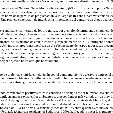
temente hasta mediados de los años ochenta, en los noventa disminuyó en un 40% (
n marcha es el National Television Violence Study (NTVS), programado por la Nati
jetivo consiste en valorar y analizar los niveles de violencia encontrados en todo 
intas horas de la parrilla de programación, a lo largo de tres años, para ver cómo va
. Una primera conclusión de interés es la importancia del contexto en el que aparece
se a analizar el contenido de los programas, por ejemplo, determinando el número d
, dónde y cuándo, cuáles son sus consecuencias y otras características similares, a
no pretenden demostrar ninguna relación causal -ni siquiera suelen medir el comport
forzante' de los medios de comunicación, y especialmente de la TV, influyendo sobre
. Así, muchos programas inculcan en el subconsciente del espec-tador ideas preco
a, la vida es violencia, que la lucha por la vida a menudo exige una cierta dosis de
e los violentos son los ajenos a nuestro grupo -extranjeros y gente de otras etnias-, y
rogramas violentos, y por ende su rentabilidad económica, su atracción por la indust
ncipal objetivo no es otro que hacer dinero.
po de violencia emitida en televisión con el comportamiento agresivo o antisocial o
has u otros incidentes de delincuencia, medido indirectamente, mediante apreciacio
es o maestros- y, a veces, incluso mediante observaciones directas, lo más imparci
do correlaciones positivas entre la cantidad de tiempo ante el televisor -sea cuales
nfantil, en ambos sexos, en los ambientes socioeconómicos más variados, y en muy d
975). Así, según Juan Rey Calero, de la Real Academia Española de Medicina, el n
ediátricas varía según la cantidad de tiempo dedicado a ver televisión: un 5% entre
es ven de 10 a 15 horas a la semana; y más del 9,41% entre quienes ven más de 25 
ediatría (American Academy of Pediatrics, 1990), ha llegado a hacer la siguiente d