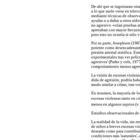
De ahí que se ingeniaran otr
a lo que suele verse en telev
mediante técnicas de observa
ayudar o a dañar a otros niño
no agresivo -veían pruebas at
apretaban con mayor frecuen
pero esto no ocurría si sólo 
Por su parte, Josephson (198
potente como desencadenante
presión arterial sistólica. E
experimentales tras ver pelí
agresivos' (Parke y cols, 19
comportamiento menos agres
La visión de escenas violent
dida de agresión, podría hab
modo similar a cómo, tras ver
En resumen, la mayoría de lo
escenas violentas tanto en c
menos en algunos sujetos (v.
Estudios observacionales d
La realidad de la vida, sin 
de niños a breves escenas vio
deseado como para contribuir
condiciones más 'naturales',