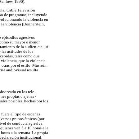
Renfrew, 1996).
onal Cable Television
tipo de programas, incluyendo
 evolucionando la violencia en
 la violencia (Donnerstein,
e episodios agresivos
sí como su mayor o menor
amiento de la audien-cia-, sí
 las actitudes de los
ncebidas, tales como que
 violencia, que la violencia
 otras por el estilo. Más aún,
ria audiovisual resulta
bservado en los tele-
nes propias o ajenas -
ales posibles, hechas por los
 fuere el tipo de escenas
iversos grupos étnicos (por
ivel de conducta agresiva
 quienes ven 5 a 10 horas a la
horas a la semana. La propia
eclaración institucional: