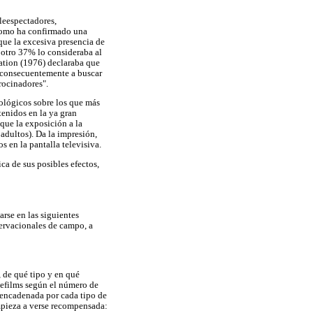
eleespectadores,
 como ha confirmado una
que la excesiva presencia de
 otro 37% lo consideraba al
ation (1976) declaraba que
e consecuentemente a buscar
rocinadores".
cológicos sobre los que más
tenidos en la ya gran
que la exposición a la
adultos). Da la impresión,
 en la pantalla televisiva.
ica de sus posibles efectos,
arse en las siguientes
servacionales de campo, a
 de qué tipo y en qué
elefilms según el número de
esencadenada por cada tipo de
mpieza a verse recompensada: