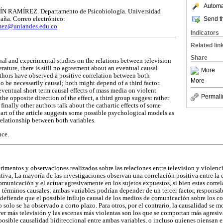
Automat
ÍN RAMÍREZ. Departamento de Psicobiología. Universidad
Send th
ña. Correo electrónico:
ez@uniandes.edu.co
Indicators
Related lin
Share
nal and experimental studies on the relations between television
erature, there is still no agreement about an eventual causal
More
uthors have observed a positive correlation between both
More
to be necessarily causal; both might depend of a third factor.
ventual short term causal effects of mass media on violent
Permali
he opposite direction of the effect, a third group suggest rather
 finally other authors talk about the cathartic effects of some
part of the article suggests some possible psychological models as
relationship between both variables.
nce.
rimentos y observaciones realizados sobre las relaciones entre television y violenci
itiva, La mayoría de las investigaciones observan una correlación positiva entre la 
omunicación y el actuar agresivamente en los sujetos expuestos, si bien estas corre
 términos causales; ambas variables podrían depender de un tercer factor, responsa
s defiende que el possible influjo causal de los medios de comunicación sobre los 
to solo se ha observado a corto plazo. Para otros, por el contrario, la causalidad se m
 ver más televisión y las escenas más violentas son los que se comportan más agresi
osible causalidad bidireccional entre ambas variables, o incluso quienes piensan en