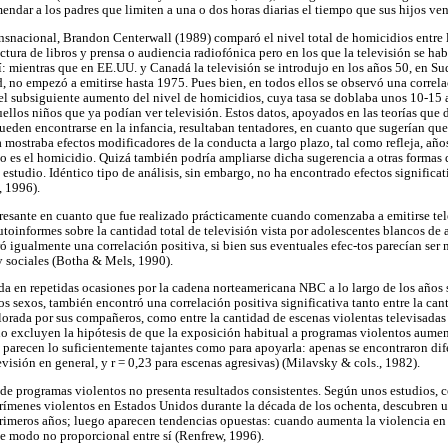
endar a los padres que limiten a una o dos horas diarias el tiempo que sus hijos ven
ansnacional, Brandon Centerwall (1989) comparó el nivel total de homicidios entre
ectura de libros y prensa o audiencia radiofónica pero en los que la televisión se h
sí: mientras que en EE.UU. y Canadá la televisión se introdujo en los años 50, en Su
, no empezó a emitirse hasta 1975. Pues bien, en todos ellos se observó una correlac
y el subsiguiente aumento del nivel de homicidios, cuya tasa se doblaba unos 10-15 
ellos niños que ya podían ver televisión. Estos datos, apoyados en las teorías que d
eden encontrarse en la infancia, resultaban tentadores, en cuanto que sugerían que
a mostraba efectos modificadores de la conducta a largo plazo, tal como refleja, añ
 es el homicidio. Quizá también podría ampliarse dicha sugerencia a otras formas d
studio. Idéntico tipo de análisis, sin embargo, no ha encontrado efectos significativ
, 1996).
resante en cuanto que fue realizado prácticamente cuando comenzaba a emitirse tel
utoinformes sobre la cantidad total de televisión vista por adolescentes blancos de
ró igualmente una correlación positiva, si bien sus eventuales efec-tos parecían se
 y sociales (Botha & Mels, 1990).
a en repetidas ocasiones por la cadena norteamericana NBC a lo largo de los años
 sexos, también encontró una correlación positiva significativa tanto entre la canti
alorada por sus compañeros, como entre la cantidad de escenas violentas televisadas
o excluyen la hipótesis de que la exposición habitual a programas violentos aument
 parecen lo suficientemente tajantes como para apoyarla: apenas se encontraron di
levisión en general, y r = 0,23 para escenas agresivas) (Milavsky & cols., 1982).
o de programas violentos no presenta resultados consistentes. Según unos estudios, 
 crímenes violentos en Estados Unidos durante la década de los ochenta, descubren 
rimeros años; luego aparecen tendencias opuestas: cuando aumenta la violencia en 
 de modo no proporcional entre sí (Renfrew, 1996).