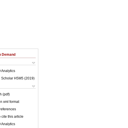
on Demand
 Analytics
 Scholar H5M5 (
2019
)
h (pdf)
 in xml format
 references
cite this article
 Analytics