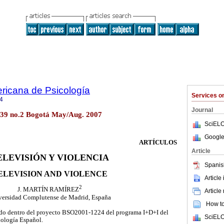
ricana de Psicología
Services 
4
Journal
ol.39 no.2 Bogotá May/Aug. 2007
SciELO
Google
ARTÍCULOS
Article
ELEVISIÓN Y VIOLENCIA
Spanis
ELEVISION AND VIOLENCE
Article
2
J. MARTÍN RAMÍREZ
Article
versidad Complutense de Madrid, España
How to 
zado dentro del proyecto BSO2001-1224 del programa I+D+I del
SciELO
nología Español.