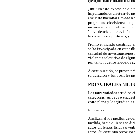
ejemplo, han contado una med
¿Influirá este 'exceso de die
impulsándoles a actuar de mo
encuesta nacional llevada a 
programas televisivos de tip
menos como una afirmación p
"la violencia en televisión 
los remedios oportunos, y a 
Pronto el mundo científico e
se ha investigado en estos úl
cantidad de investigaciones 
violencia televisiva de algu
por tanto, que los modelos a
A continuación, se presentará
su duración y los posibles m
PRINCIPALES MÉT
Los muy variados estudios cie
categorías: surveys o encues
corto plazo y longitudinale
Encuestas
Analizan si los medios de co
medida, hacia quiénes se diri
actos violentos físicos o ve
actos. Su continua preocupa