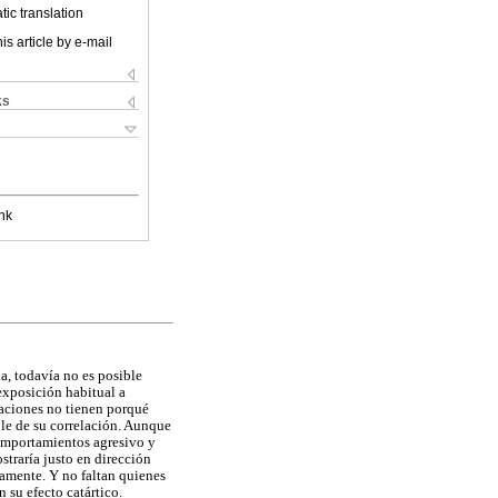
ic translation
is article by e-mail
ks
nk
a, todavía no es posible
exposición habitual a
laciones no tienen porqué
ble de su correlación. Aunque
comportamientos agresivo y
ostraría justo en dirección
vamente. Y no faltan quienes
 su efecto catártico.