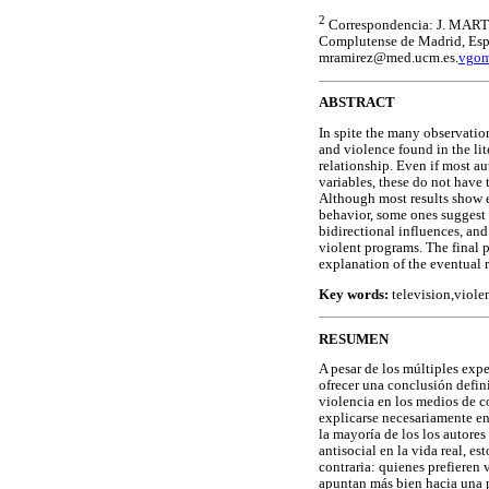
2
Correspondencia: J. MART
Complutense de Madrid, Espa
mramirez@med.ucm.es.
vgom
ABSTRACT
In spite the many observatio
and violence found in the lit
relationship. Even if most a
variables, these do not have 
Although most results show e
behavior, some ones suggest t
bidirectional influences, and
violent programs. The final 
explanation of the eventual 
Key words:
television,viole
RESUMEN
A pesar de los múltiples expe
ofrecer una conclusión defin
violencia en los medios de c
explicarse necesariamente en
la mayoría de los los autore
antisocial en la vida real, es
contraria: quienes prefieren
apuntan más bien hacia una p