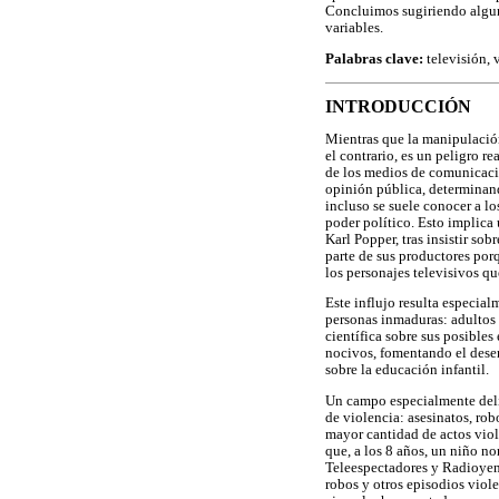
Concluimos sugiriendo alguno
variables.
Palabras clave:
televisión, 
INTRODUCCIÓN
Mientras que la manipulación
el contrario, es un peligro r
de los medios de comunicació
opinión pública, determinand
incluso se suele conocer a 
poder político. Esto implica 
Karl Popper, tras insistir so
parte de sus productores por
los personajes televisivos 
Este influjo resulta especia
personas inmaduras: adultos 
científica sobre sus posible
nocivos, fomentando el dese
sobre la educación infantil.
Un campo especialmente delic
de violencia: asesinatos, rob
mayor cantidad de actos vio
que, a los 8 años, un niño n
Teleespectadores y Radioyente
robos y otros episodios viole