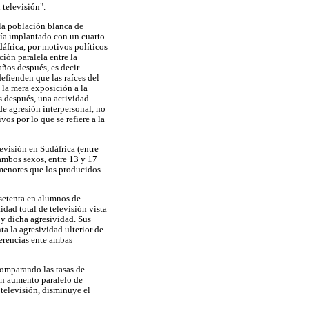
 televisión".
 la población blanca de
abía implantado con un cuarto
dáfrica, por motivos políticos
ión paralela entre la
años después, es decir
efienden que las raíces del
 la mera exposición a la
os después, una actividad
e agresión interpersonal, no
os por lo que se refiere a la
evisión en Sudáfrica (entre
 ambos sexos, entre 13 y 17
r menores que los producidos
 setenta en alumnos de
dad total de televisión vista
 y dicha agresividad. Sus
a la agresividad ulterior de
ferencias ente ambas
comparando las tasas de
un aumento paralelo de
televisión, disminuye el