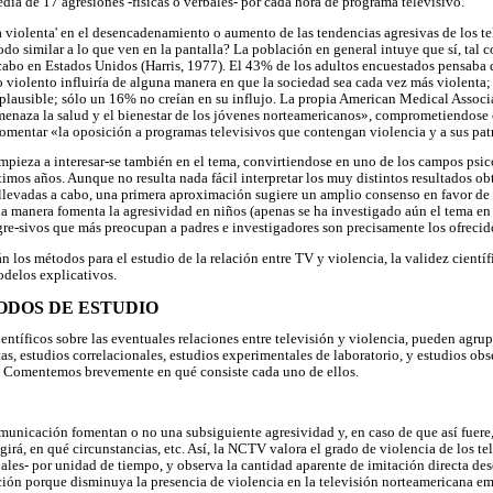
ia de 17 agresiones -físicas o verbales- por cada hora de programa televisivo.
ta violenta' en el desencadenamiento o aumento de las tendencias agresivas de los t
do similar a lo que ven en la pantalla? La población en general intuye que sí, tal
cabo en Estados Unidos (Harris, 1977). El 43% de los adultos encuestados pensaba 
o violento influiría de alguna manera en que la sociedad sea cada vez más violenta;
lausible; sólo un 16% no creían en su influjo. La propia American Medical Associ
amenaza la salud y el bienestar de los jóvenes norteamericanos», comprometiendos
fomentar «la oposición a programas televisivos que contengan violencia y a sus pat
mpieza a interesar-se también en el tema, convirtiendose en uno de los campos psi
timos años. Aunque no resulta nada fácil interpretar los muy distintos resultados ob
llevadas a cabo, una primera aproximación sugiere un amplio consenso en favor de 
na manera fomenta la agresividad en niños (apenas se ha investigado aún el tema en 
gre-sivos que más preocupan a padres e investigadores son precisamente los ofrecidos
n los métodos para el estudio de la relación entre TV y violencia, la validez científ
odelos explicativos.
ODOS DE ESTUDIO
ntíficos sobre las eventuales relaciones entre televisión y violencia, pueden agrup
tas, estudios correlacionales, estudios experimentales de laboratorio, y estudios ob
s. Comentemos brevemente en qué consiste cada uno de ellos.
municación fomentan o no una subsiguiente agresividad y, en caso de que así fuere,
girá, en qué circunstancias, etc. Así, la NCTV valora el grado de violencia de los t
rbales- por unidad de tiempo, y observa la cantidad aparente de imitación directa d
ción porque disminuya la presencia de violencia en la televisión norteamericana e