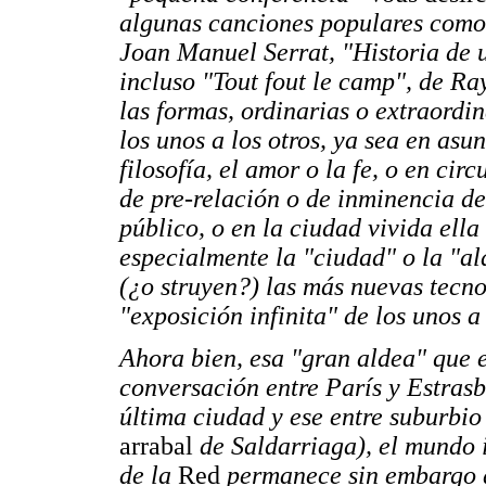
algunas canciones populares como 
Joan Manuel Serrat, "Historia de 
incluso "Tout fout le camp", de R
las formas, ordinarias o extraordi
los unos a los otros, ya sea en asu
filosofía, el amor o la fe, o en ci
de pre-relación o de inminencia de
público, o en la ciudad vivida ell
especialmente la
"ciudad" o la "a
(¿o struyen?) las más nuevas tecno
"exposición infinita" de los unos a 
Ahora bien, esa "gran aldea" que e
conversación entre París y Estrasb
última ciudad y ese entre suburbio
arrabal
de Saldarriaga), el mundo 
de la
Red
permanece sin embargo div