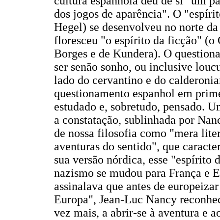
cultura espanhola deu de si "um p
dos jogos de aparência". O "espírit
Hegel) se desenvolveu no norte d
floresceu "o espírito da ficção" (
Borges e de Kundera). O questio
ser senão sonho, ou inclusive loucu
lado do cervantino e do calderoni
questionamento espanhol em primei
estudado e, sobretudo, pensado. U
a constatação, sublinhada por Nan
de nossa filosofia como "mera lite
aventuras do sentido", que caract
sua versão nórdica, esse "espírito 
nazismo se mudou para França e E
assinalava que antes de europeizar
Europa", Jean-Luc Nancy reconhec
vez mais, a abrir-se à aventura e 