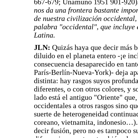
667-679; Unamuno 1951 901-920)
nos da una frontera bastante impor
de nuestra civilización occidental
palabra "occidental", que incluye
Latina.
JLN:
Quizás haya que decir más bi
diluido en el planeta entero -¡e inc
consecuencia desaparecido en tan
París-Berlín-Nueva-York)- deja a
distinta: hay rasgos suyos profun
diferentes, o con otros colores, y 
lado está el antiguo "Oriente" que,
occidentales a otros rasgos sino q
suerte de heterogeneidad continua
coreano, vietnamita, indonesio…)
decir fusión, pero no es tampoco s