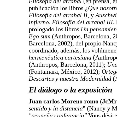
Filosofía del arrabal
(en prensa, 
publicación los libros
¿Que nosotro
Filosofía del arrabal II
, y
Auschwit
infierno. Filosofía del arrabal III
.
prologado los libros
Un pensamient
Ego sum
(Anthropos, Barcelona, 2
Barcelona, 2002), del propio Nanc
coordinado, además, los volúmene
hermenéutica cartesiana
(Anthropo
(Anthropos, Barcelona, 2011);
Una
(Fontamara, México, 2012);
Orteg
Descartes y nuestra Modernidad
(A
El diálogo o la exposición
Juan carlos Moreno romo (JcMr
sentido y la distancia
" (Nancy y 
"pequeña conferencia"
Vous désir