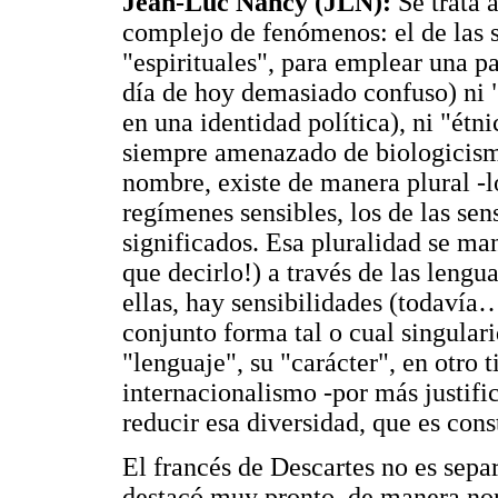
Jean-Luc Nancy (JLN):
Se trata 
complejo de fenómenos: el de las 
"espirituales", para emplear una pa
día de hoy demasiado confuso) ni "
en una identidad política), ni "étn
siempre amenazado de biologicismo)
nombre, existe de manera plural -l
regímenes sensibles, los de las sen
significados. Esa pluralidad se ma
que decirlo!) a través de las lengu
ellas, hay sensibilidades (todavía
conjunto forma tal o cual singula
"lenguaje", su "carácter", en otro
internacionalismo -por más justifi
reducir esa diversidad, que es con
El francés de Descartes no es separ
destacó muy pronto, de manera norm