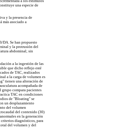
incrementada a los estímulos
onstituye una especie de
iva y la presencia de
stá más asociado a
l B/DA. Se han propuesto
inal y la protrusión del
latura abdominal; sin
dación a la ingestión de las
ible que dicho reflejo esté
ticados de TAC, realizados
nal a la carga de volumen es
g" tienen una alteración de
a musculatura acompañada de
 el grupo compara pacientes
practica TAC en condiciones
sodios de "Bloating" se
con un desplazamiento
ento del volumen
trocaudal del contenido (30)
s anormales en la generación
criterios diagnósticos, para
total del volumen y del