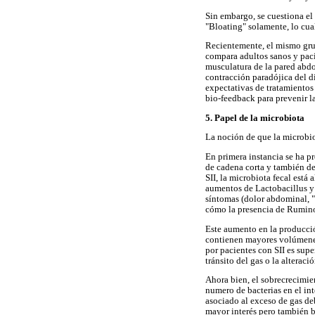
Sin embargo, se cuestiona el
"Bloating" solamente, lo cual
Recientemente, el mismo grup
compara adultos sanos y paci
musculatura de la pared abdo
contracción paradójica del d
expectativas de tratamientos
bio-feedback para prevenir l
5. Papel de la microbiota
La noción de que la microbio
En primera instancia se ha p
de cadena corta y también d
SII, la microbiota fecal está
aumentos de Lactobacillus y
síntomas (dolor abdominal, "B
cómo la presencia de Ruminoc
Este aumento en la producció
contienen mayores volúmenes
por pacientes con SII es supe
tránsito del gas o la alteraci
Ahora bien, el sobrecrecimie
numero de bacterias en el in
asociado al exceso de gas de
mayor interés pero también ba