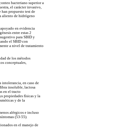
 conteo bacteriano superior a
stra, el carácter invasivo,
 han propuesto test de
a aliento de hidrógeno
3) apoyado en evidencia
génesis entre estas 2
 sugestivo para SBID y
atando el SBID con
lmente a nivel de tratamiento
vidad de los métodos
tos conceptuales,
intolerancia, en caso de
fibra insoluble, lactosa
s en el tracto
s propiedades físicas y la
smóticas y de la
ómenos alérgicos e incluso
síntomas (53-55).
ncionados en el manejo de