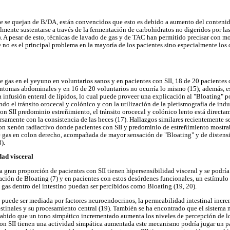
e se quejan de B/DA, están convencidos que esto es debido a aumento del conteni
lmente sustentarse a través de la fermentación de carbohidratos no digeridos por las
). A pesar de esto, técnicas de lavado de gas y de TAC han permitido precisar con 
 no es el principal problema en la mayoría de los pacientes sino especialmente los 
 gas en el yeyuno en voluntarios sanos y en pacientes con SII, 18 de 20 pacientes c
íntomas abdominales y en 16 de 20 voluntarios no ocurría lo mismo (15); además, 
nfusión enteral de lípidos, lo cual puede proveer una explicación al "Bloating" po
ndo el tránsito orocecal y colónico y con la utilización de la pletismografia de in
con SII predominio estreñimiento, el tránsito orocecal y colónico lento está directa
rsamente con la consistencia de las heces (17). Hallazgos similares recientemente s
con xenón radiactivo donde pacientes con SII y predominio de estreñimiento mostra
e gas en colon derecho, acompañada de mayor sensación de "Bloating" y de disten
).
idad visceral
 gran proporción de pacientes con SII tienen hipersensibilidad visceral y se podría
ación de Bloating (7) y en pacientes con estos desórdenes funcionales, un estímul
 gas dentro del intestino puedan ser percibidos como Bloating (19, 20).
l puede ser mediada por factores neuroendocrinos, la permeabilidad intestinal increm
estinales y su procesamiento central (19). También se ha encontrado que el sistem
s sabido que un tono simpático incrementado aumenta los niveles de percepción de lo
on SII tienen una actividad simpática aumentada este mecanismo podría jugar un pa