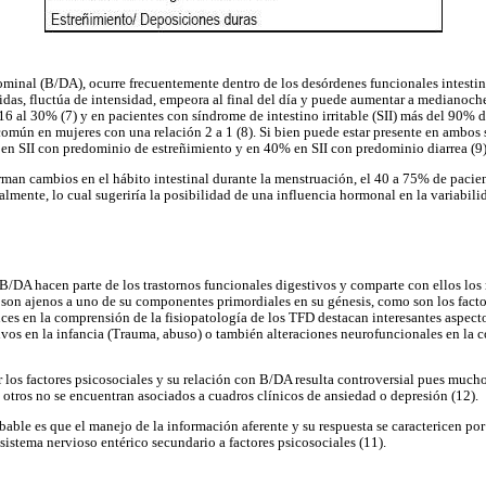
ominal (B/DA), ocurre frecuentemente dentro de los desórdenes funcionales intestina
das, fluctúa de intensidad, empeora al final del día y puede aumentar a medianoch
6 al 30% (7) y en pacientes con síndrome de intestino irritable (SII) más del 90% de 
omún en mujeres con una relación 2 a 1 (8). Si bien puede estar presente en ambos 
en SII con predominio de estreñimiento y en 40% en SII con predominio diarrea (9)
orman cambios en el hábito intestinal durante la menstruación, el 40 a 75% de pacie
mente, lo cual sugeriría la posibilidad de una influencia hormonal en la variabilid
 B/DA hacen parte de los trastornos funcionales digestivos y comparte con ellos lo
o son ajenos a uno de su componentes primordiales en su génesis, como son los factor
nces en la comprensión de la fisiopatología de los TFD destacan interesantes aspect
ivos en la infancia (Trauma, abuso) o también alteraciones neurofuncionales en la c
tar los factores psicosociales y su relación con B/DA resulta controversial pues much
n otros no se encuentran asociados a cuadros clínicos de ansiedad o depresión (12).
bable es que el manejo de la información aferente y su respuesta se caractericen por
 sistema nervioso entérico secundario a factores psicosociales (11).