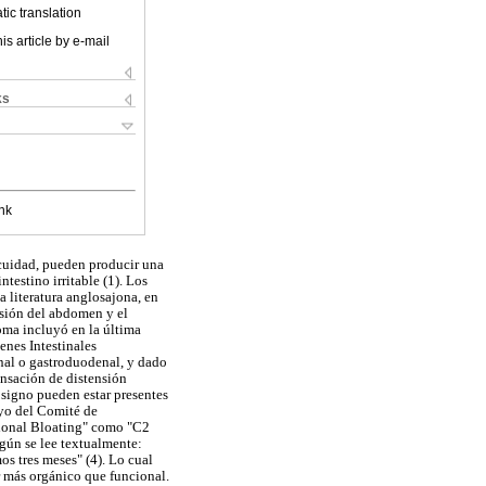
ic translation
is article by e-mail
ks
nk
cuidad, pueden producir una
testino irritable (1). Los
a literatura anglosajona, en
nsión del abdomen y el
oma incluyó en la última
enes Intestinales
inal o gastroduodenal, y dado
sensación de distensión
 signo pueden estar presentes
oyo del Comité de
tional Bloating" como "C2
egún se lee textualmente:
os tres meses" (4). Lo cual
r más orgánico que funcional.