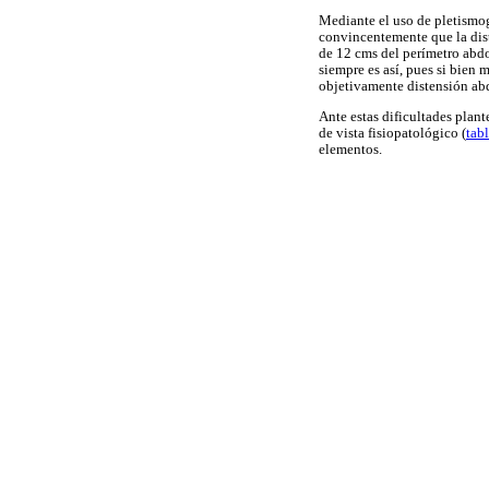
Mediante el uso de pletismo
convincentemente que la dis
de 12 cms del perímetro abdo
siempre es así, pues si bien
objetivamente distensión abd
Ante estas dificultades plant
de vista fisiopatológico (
tab
elementos.