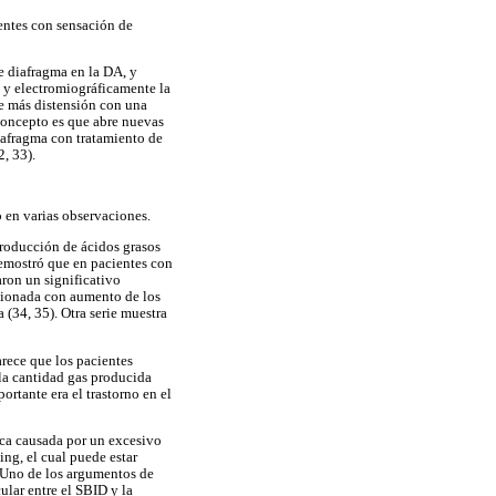
entes con sensación de
e diafragma en la DA, y
a y electromiográficamente la
te más distensión con una
 concepto es que abre nuevas
diafragma con tratamiento de
, 33).
 en varias observaciones.
producción de ácidos grasos
emostró que en pacientes con
aron un significativo
cionada con aumento de los
 (34, 35). Otra serie muestra
rece que los pacientes
la cantidad gas producida
ortante era el trastorno en el
ica causada por un excesivo
ng, el cual puede estar
. Uno de los argumentos de
ular entre el SBID y la