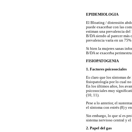
EPIDEMIOLOGIA
El Bloating / distensión abd
puede exacerbar con las comi
estiman una prevalencia del 1
B/DA siendo al parecer más c
prevalencia varía en un 75% 
Si bien la mujeres sanas inf
B/DA se exacerba perimestrual
FISIOPATOGENIA
1. Factores psicosociales
Es claro que los síntomas de
fisiopatología por lo cual n
En los últimos años, los ava
psicosociales muy significat
(10, 11).
Pese a lo anterior, el susten
el síntoma con estrés (8) y e
Sin embargo, lo que sí es pro
sistema nervioso central y el
2. Papel del gas