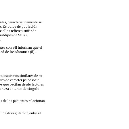
les, característicamente se
e. Estudios de población
ellos refieren sufrir de
subtipos de SII su
.
ntes con SII informan que el
ad de los síntomas (8).
s mecanismos similares de su
es de carácter psicosocial.
os que oscilan desde factores
orteza anterior de cíngulo
os de los pacientes relacionan
 una disregulación entre el