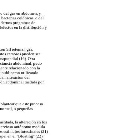
do del gas en abdomen, y
 bacterias colónicas, o del
modernos programas de
defectos en la distribución y
on SII retenían gas,
estos cambios pueden ser
stprandial (16). Otra
ductancia abdominal, pudo
mente relacionado con la
e publicaron utilizando
ban alteración del
sión abdominal medida por
 plantear que este proceso
o normal, o pequeñas
entada, la alteración en los
a nervioso autónomo modula
s estímulos intestinales (21)
pel en el "Bloating" (22).