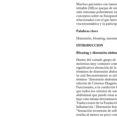
Muchos pacientes con trastor
irritable (SII) se quejan de 
sido síntomas pobremente ent
conceptos sobre su fisiopatol
relacionados con el gas intest
viscerosomática y la particip
Palabras clave
Distensión, bloating, intestin
INTRODUCCION
Bloating y distensión abdo
Dentro del variado grupo de 
molestias muy comunes como 
significativa alteración de 
términos de distensión abdom
la cual frecuentemente se ut
término "distensión abdomina
edición de Criterios Diagnóst
Funcionales, a la condición 
que todos los criterios de es
abdominal que puede estar as
bajo esta misma denominación
Traducciones de la Fundació
Inflamación / Distensión fun
"Sensación recurrente de inf
resulta al menos un poco con