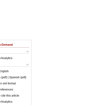
on Demand
 Analytics
English
 (pdf)
| Spanish (pdf)
 in xml format
 references
cite this article
 Analytics