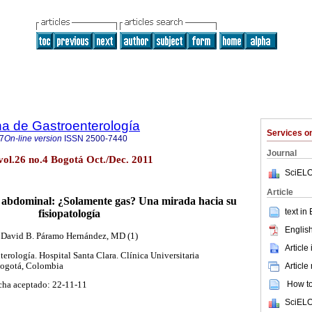
a de Gastroenterología
Services 
7
On-line version
ISSN
2500-7440
Journal
vol.26 no.4 Bogotá Oct./Dec. 2011
SciELO
Article
n abdominal: ¿Solamente gas? Una mirada hacia su
text in
fisiopatología
English
David B. Páramo Hernández, MD (1)
Article
terología. Hospital Santa Clara. Clínica Universitaria
Bogotá, Colombia
Article
How to 
cha aceptado: 22-11-11
SciELO