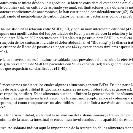
controversia se inicia desde su diagnóstico, si bien se considera el estándar de oro al
 colonias / mL en cultivo de aspirado yeyunal, sus limitaciones para obtener la mue
ntener condiciones de anaerobiosis, lo han cuestionado considerablemente (42). Se
 utilizando el metabolismo de carbohidratos por enzimas bacterianas como la prueb
ha insistido en la relación entre SBID y SII, y con su muy interesante editorial (4
opone una modificación del los postulados de Koch para establecer la relación y la 
on que un 78% de 202 pacientes con SII tenían test positivo para PAHL, lo cual era
a mejoría de los síntomas incluido el dolor abdominal, el "Bloating" y la diarrea tr
os criterios de Roma de positivos a negativos (44) y experiencias similares especia
-47).
ue la controversia no está totalmente saldada pues prevalecen dudas sobre la efecti
49); la prevalencia de SBID en pacientes con SII es variable (49) y en general aspec
s que requerirán ser clarificados (41, 49).
2 mecanismos mediante los cuales algunos alimentos generan B/DA. De una parte la 
os de baja digestibilidad (trigo, maíz), azúcares no absorbibles (bebidas gaseosas), 
es (repollo, coliflor). Estos alimentos pueden influir en la generación de los síntoma
 muchas vías que incluyen la activación de los mecanorreceptores por el volumen y su
eptores, así como componentes no absorbibles pueden influir a través de acciones o
-52).
 la hipersensibilidad, en la cual la activación del sistema inmune, a través de fen
nima de la mucosa intestinal se encuentran involucrados en la aparición de estos 
ca, no sobraría indicar aquí la importancia de la restricción de los alimentos me