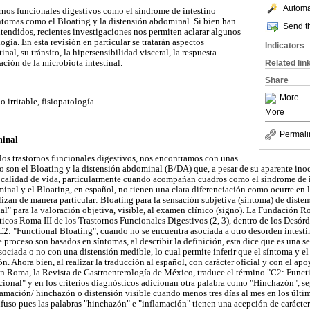
Automat
nos funcionales digestivos como el síndrome de intestino
síntomas como el Bloating y la distensión abdominal. Si bien han
Send th
endidos, recientes investigaciones nos permiten aclarar algunos
ogía. En esta revisión en particular se tratarán aspectos
Indicators
inal, su tránsito, la hipersensibilidad visceral, la respuesta
Related lin
ación de la microbiota intestinal.
Share
More
o irritable, fisiopatología.
More
Permali
minal
los trastornos funcionales digestivos, nos encontramos con unas
son el Bloating y la distensión abdominal (B/DA) que, a pesar de su aparente ino
la calidad de vida, particularmente cuando acompañan cuadros como el síndrome de in
inal y el Bloating, en español, no tienen una clara diferenciación como ocurre en l
ilizan de manera particular: Bloating para la sensación subjetiva (síntoma) de diste
l" para la valoración objetiva, visible, al examen clínico (signo). La Fundación R
icos Roma III de los Trastornos Funcionales Digestivos (2, 3), dentro de los Desórd
C2: "Functional Bloating", cuando no se encuentra asociada a otro desorden intest
te proceso son basados en síntomas, al describir la definición, esta dice que es una 
ociada o no con una distensión medible, lo cual permite inferir que el síntoma y el
. Ahora bien, al realizar la traducción al español, con carácter oficial y con el ap
n Roma, la Revista de Gastroenterología de México, traduce el término "C2: Func
cional" y en los criterios diagnósticos adicionan otra palabra como "Hinchazón", s
lamación/ hinchazón o distensión visible cuando menos tres días al mes en los últim
fuso pues las palabras "hinchazón" e "inflamación" tienen una acepción de carácte