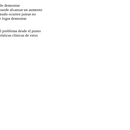
do demostrar
s puede alcanzar un aumento
enudo ocurren juntas no
e logra demostrar
 el problema desde el punto
rísticas clínicas de estos