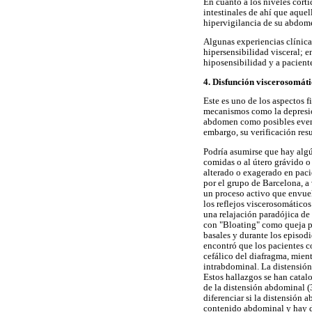
En cuanto a los niveles cort
intestinales de ahí que aque
hipervigilancia de su abdome
Algunas experiencias clínica
hipersensibilidad visceral; e
hiposensibilidad y a pacient
4. Disfunción viscerosomát
Este es uno de los aspectos f
mecanismos como la depresión
abdomen como posibles evento
embargo, su verificación resu
Podría asumirse que hay algún
comidas o al útero grávido o
alterado o exagerado en pacie
por el grupo de Barcelona, 
un proceso activo que envuel
los reflejos viscerosomático
una relajación paradójica de 
con "Bloating" como queja pr
basales y durante los episodi
encontró que los pacientes 
cefálico del diafragma, mie
intrabdominal. La distensión
Estos hallazgos se han catal
de la distensión abdominal (3
diferenciar si la distensión
contenido abdominal y hay d