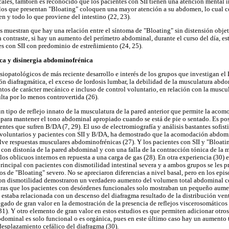
icales, también es reconocido que los pacientes con SII tienen una atención mental 
llos que presentan "Bloating" coloquen una mayor atención a su abdomen, lo cual c
n y todo lo que proviene del intestino (22, 23).
s muestran que hay una relación entre el síntoma de "Bloating" sin distensión objet
n contraste, si hay un aumento del perímetro abdominal, durante el curso del día, e
es con SII con predominio de estreñimiento (24, 25).
ica y disinergia abdominofrénica
isiopatológicos de más reciente desarrollo e interés de los grupos que investigan e
 diafragmática, el exceso de lordosis lumbar, la debilidad de la musculatura abdom
s de carácter mecánico e incluso de control voluntario, en relación con la muscu
lta por lo menos controvertida (26).
 tipo de reflejo innato de la musculatura de la pared anterior que permite la acomo
 para mantener el tono abdominal apropiado cuando se está de pie o sentado. Es pos
ntes que sufren B/DA (7, 29). El uso de electromiografía y análisis bastantes sofis
a voluntarios y pacientes con SII y B/DA, ha demostrado que la acomodación abdomi
ve respuestas musculares abdominofrénicas (27). Y los pacientes con SII y "Bloatin
s con distonía de la pared abdominal y con una falla de la contracción tónica de l
los oblicuos internos en repuesta a una carga de gas (28). En otra experiencia (30)
incipal con pacientes con dismotilidad intestinal severa y a ambos grupos se les 
os de "Bloating" severo. No se apreciaron diferencias a nivel basal, pero en los epi
con dismotilidad demostraron un verdadero aumento del volumen total abdominal 
ntras que los pacientes con desórdenes funcionales solo mostraban un pequeño aum
 estaba relacionada con un descenso del diafragma resultado de la distribución ven
ogado de gran valor en la demostración de la presencia de reflejos viscerosomático
1). Y otro elemento de gran valor en estos estudios es que permiten adicionar otros 
 abdominal es solo funcional o es orgánica, pues en este último caso hay un aumento 
esplazamiento cefálico del diafragma (30).