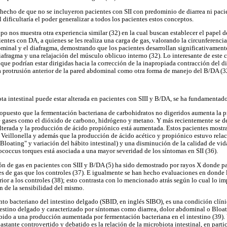
 hecho de que no se incluyeron pacientes con SII con predominio de diarrea ni paci
 dificultaría el poder generalizar a todos los pacientes estos conceptos.
o nos muestra otra experiencia similar (32) en la cual buscan establecer el papel d
entes con DA, a quienes se les realiza una carga de gas, valorando la circunferenci
minal y el diafragma, demostrando que los pacientes desarrollan significativamen
iafragma y una relajación del músculo oblicuo interno (32). Lo interesante de este
 que podrían estar dirigidas hacia la corrección de la inapropiada contracción del 
a protrusión anterior de la pared abdominal como otra forma de manejo del B/DA (32
ta intestinal puede estar alterada en pacientes con SIII y B/DA, se ha fundamentado
ropuesto que la fermentación bacteriana de carbohidratos no digeridos aumenta la 
e gases como el dióxido de carbono, hidrógeno y metano. Y más recientemente se d
 alterada y la producción de ácido propiónico está aumentada. Estos pacientes mostr
 Veillonella y además que la producción de ácido acético y propiónico estuvo rela
loating" y variación del hábito intestinal) y una disminución de la calidad de vida
occus torques está asociada a una mayor severidad de los síntomas en SII (36).
n de gas en pacientes con SIII y B/DA (5) ha sido demostrado por rayos X donde pa
 de gas que los controles (37). E igualmente se han hecho evaluaciones en donde 
rior a los controles (38); esto contrasta con lo mencionado atrás según lo cual lo imp
ón de la sensibilidad del mismo.
nto bacteriano del intestino delgado (SBID, en inglés SIBO), es una condición clín
testino delgado y caracterizado por síntomas como diarrea, dolor abdominal o Bloati
bido a una producción aumentada por fermentación bacteriana en el intestino (39)
stante controvertido y debatido es la relación de la microbiota intestinal, en partic