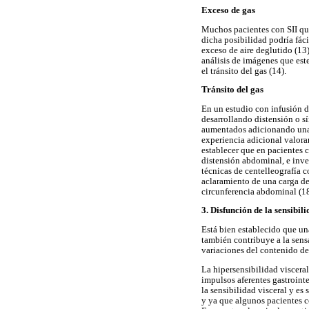
Exceso de gas
Muchos pacientes con SII qu
dicha posibilidad podría fáci
exceso de aire deglutido (13
análisis de imágenes que este
el tránsito del gas (14).
Tránsito del gas
En un estudio con infusión de
desarrollando distensión o s
aumentados adicionando una i
experiencia adicional valora
establecer que en pacientes 
distensión abdominal, e inve
técnicas de centelleografía 
aclaramiento de una carga d
circunferencia abdominal (18
3. Disfunción de la sensibil
Está bien establecido que una
también contribuye a la sens
variaciones del contenido de
La hipersensibilidad viscera
impulsos aferentes gastroint
la sensibilidad visceral y e
y ya que algunos pacientes c