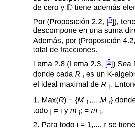
de cero y 𝔻 tiene además ele
5
Por (Proposición 2.2, [
]), te
descompone en una suma dir
Además, por (Proposición 4.2,
total de fracciones.
5
Lema 2.8 (Lema 2.3, [
]) Sea
donde cada
R
es un K-algebra 
i
el ideal maximal de
R
. Enton
i
1. Max(
R
) = {
M
,...,
M
} dond
1
r
todo j ≠ i y
m
; =
m
.
i
i
2. Para todo i = 1,..., r se tie