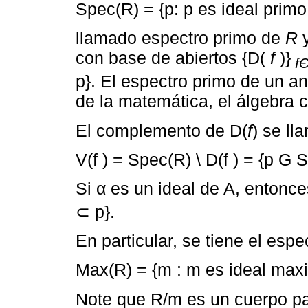
Spec(R) = {p: p es ideal primo
llamado espectro primo de
R
y
con base de abiertos {D(
f
)}
f
p}. El espectro primo de un an
de la matemática, el álgebra c
El complemento de D(
f
) se l
V(f ) = Spec(R) \ D(f ) = {p G S
Si α es un ideal de A, entonce
⊂ p}.
En particular, se tiene el es
Max(R) = {m : m es ideal max
Note que R/m es un cuerpo p