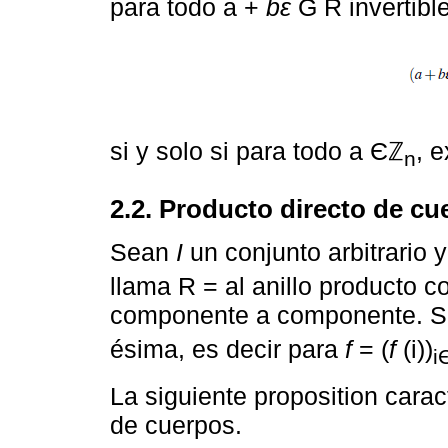
para todo a +
bε
G R invertible
si y solo si para todo a Єℤ
, 
n
2.2. Producto directo de cu
Sean
I
un conjunto arbitrario y
llama R = al anillo producto 
componente a componente. S
ésima, es decir para
f
= (
f
(i))
i
La siguiente proposition cara
de cuerpos.