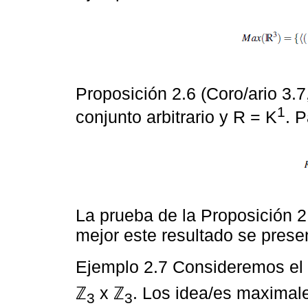
Proposición 2.6 (Coro/ario 3.7
1
conjunto arbitrario y R = K
. 
La prueba de la Proposición 2
mejor este resultado se presen
Ejemplo 2.7 Consideremos el c
ℤ
x ℤ
. Los idea/es maximal
3
3