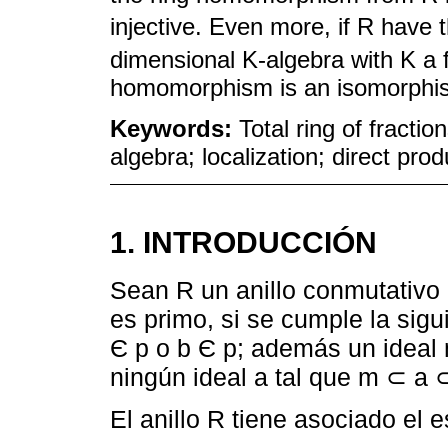
injective. Even more, if R have 
dimensional K-algebra with K a f
homomorphism is an isomorphi
Keywords:
Total ring of fractio
algebra; localization; direct pro
1. INTRODUCCIÓN
Sean R un anillo conmutativo
es primo, si se cumple la sigu
Є p o b Є p; además un ideal 
ningún ideal а tal que m ⊂ а ⊂
El anillo R tiene asociado el 