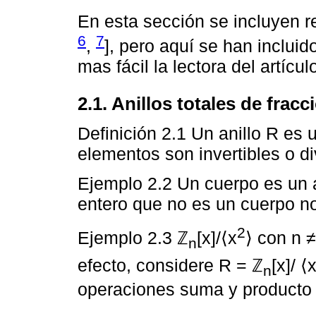
En esta sección se incluyen 
6
7
,
], pero aquí se han inclui
mas fácil la lectora del artícul
2.1. Anillos totales de fracc
Definición 2.1 Un anillo R es u
elementos son invertibles o di
Ejemplo 2.2 Un cuerpo es un a
entero que no es un cuerpo no 
2
Ejemplo 2.3 ℤ
[x]/⟨x
⟩ con n
≠
n
efecto, considere R = ℤ
[x]/ ⟨
n
operaciones suma y producto 