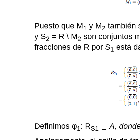
Puesto que M
y M
también s
1
2
y S
= R \ M
son conjuntos mu
2
2
fracciones de R por S
está d
1
Definimos φ
: R
A, dond
1
S1 →