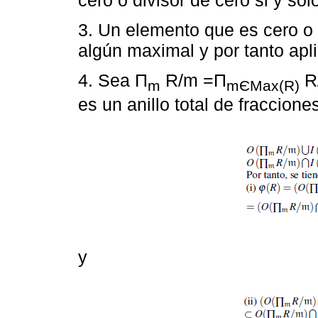
3. Un elemento que es cero o 
algún maximal y por tanto apli
4. Sea П
R/m =П
R/
m
mЄMax(R)
es un anillo total de fraccione
y