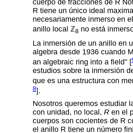
cuerpo de fracciones de R No
R tiene un único ideal maxim
necesariamente inmerso en el 
anillo local ℤ
no está inmerso
8
La inmersión de un anillo en 
algebra desde 1936 cuando Ma
an algebraic ring into a field" [
estudios sobre la inmersión de
que es una estructura con me
8
].
Nosotros queremos estudiar la
con unidad, no local,
R
en el 
cuerpos son cocientes de R c
el anillo R tiene un número f