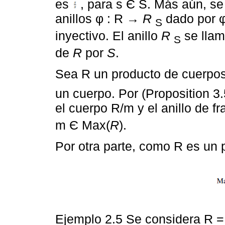
es
, para s Є S. Más aún, s
anillos φ : R →
R
dado por φ
S
inyectivo. El anillo
R
se llam
S
de
R
por
S
.
Sea R un producto de cuerpos,
un cuerpo. Por (Proposition 3.5
el cuerpo R/m y el anillo de f
m Є Max(
R
).
Por otra parte, como R es un
Ejemplo 2.5 Se considera R =