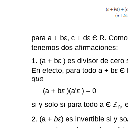
para a + bε, c + dε Є R. Como
tenemos dos afirmaciones:
1. (a + bε ) es divisor de cero 
En efecto, para todo a + bε Є 
que
(a + b
ε
)(a'
ε
) = 0
si y solo si para todo a Є ℤ
, 
n
2. (a +
bε
) es invertible si y s