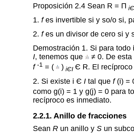
Proposición 2.4 Sean R = П
iЄ
1.
f
es invertible si y so/o si, 
2.
f
es un divisor de cero si y 
Demostración 1. Si para todo 
I
, tenemos que
≠
0. De esta
-1
f
= (
)
Є R. El recíproco
iЄI
2. Si existe i Є
I
tal que
f
(i) =
como g(i) = 1 y g(j) = 0 para t
recíproco es inmediato.
2.2.1. Anillo de fracciones
Sean
R
un anillo y
S
un subcon