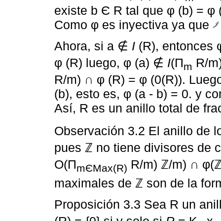
existe b Є R tal que φ (b) = φ 
Como φ es inyectiva ya que
Ahora, si a ∉
I
(R), entonces 
φ (R) luego, φ (a) ∉
I
(П
R/m)
m
R/m) ∩ φ (R) = φ (0(R)). Luego
(b), esto es, φ (a - b) = 0. y 
Así, R es un anillo total de fr
Observación 3.2 El anillo de 
pues ℤ no tiene divisores de 
O(П
R/m) ℤ/m) ∩ φ(ℤ)
mЄMax(R)
maximales de ℤ son de la for
Proposición 3.3 Sea R un anil
(R) = {0} si y solo si
R
= K
x ∙