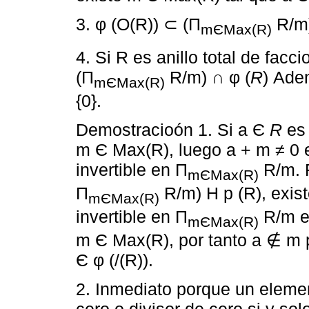
3. φ (O(R)) ⊂ (П
R/m)
mЄMax(R)
4. Si R es anillo total de fac
(П
R/m) ∩ φ (
R
) Adem
mЄMax(R)
{0}.
Demostracioón 1. Si a Є
R
es 
m Є Max(R), luego a + m ≠ 0 e
invertible en П
R/m. R
mЄMax(R)
П
R/m) H p (R), exist
mЄMax(R)
invertible en П
R/m e
mЄMax(R)
m Є Max(R), por tanto a ∉ m p
Є φ (/(R)).
2. Inmediato porque un eleme
cero o divisor de cero si y so