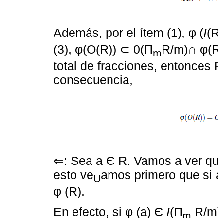
Además, por el ítem (1), φ (
I
(
(3), φ(O(R)) ⊂ 0(П
R/m)∩ φ(R)
m
total de fracciones, entonces 
consecuencia,
⇐: Sea a Є R. Vamos a ver que
esto ve
amos primero que si 
U
φ (R).
En efecto, si φ (a) Є
I
(П
R/m)
m