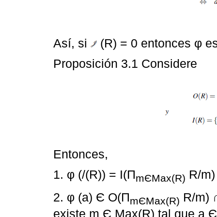
Así, si
(R) = 0 entonces φ e
Proposición 3.1 Considere
Entonces,
1. φ (/(R)) = I(П
R/m) 
mЄMax(R)
2. φ (a) Є O(П
R/m) ∩
mЄMax(R)
existe m Є Max(R) tal que a 