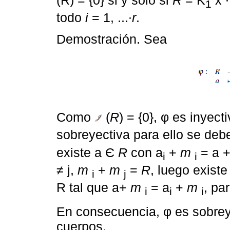
1
todo
i
= 1, ...∙
r
.
Demostración. Sea
Como
(
R
) = {0}, φ es inyec
sobreyectiva para ello se deb
existe a Є
R
con a
+
m
= a 
i
i
≠ j,
m
+
m
=
R
, luego existe
i
j
R tal que a+
m
= a
+
m
, par
i
i
i
En consecuencia, φ es sobrey
cuerpos.