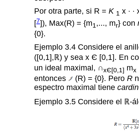
Por otra parte, si R =
K
x ∙ ∙
1
7
[
]), Max(R) = {m
,..., m
} con
1
r
{0}.
Ejemplo 3.4 Considere el anil
([0,1],ℝ) y sea x Є [0,1]. En 
un ideal maximal, ∩
m
xЄ[0,1]
x
entonces
(R) = {0}. Pero
R
n
espectro maximal tiene
cardin
Ejemplo 3.5 Considere el ℝ-á