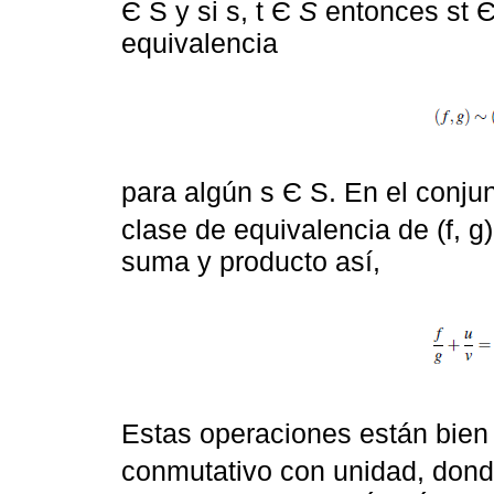
Є S y si s, t Є
S
entonces st Є 
equivalencia
para algún s Є S. En el conju
clase de equivalencia de (f, 
suma y producto así,
Estas operaciones están bien
conmutativo con unidad, dond