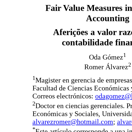
Fair Value Measures in
Accounting
Aferições a valor raz
contabilidade fina
1
Oda Gómez
2
Romer Álvarez
1
Magister en gerencia de empresas.
Facultad de Ciencias Económicas y
Correos electrónicos:
odagomez@h
2
Doctor en ciencias gerenciales. Pr
Económicas y Sociales, Universida
alvarezromer@hotmail.com
;
alva
*
Este artículo corresponde a una i