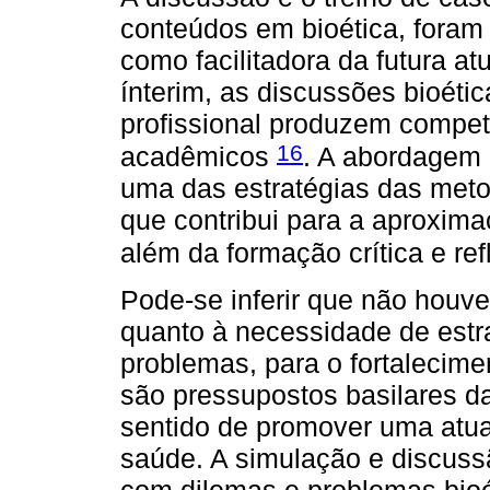
conteúdos em bioética, fora
como facilitadora da futura a
ínterim, as discussões bioét
profissional produzem compet
16
acadêmicos
. A abordagem
uma das estratégias das meto
que contribui para a aproxim
além da formação crítica e re
Pode-se inferir que não houv
quanto à necessidade de est
problemas, para o fortalecime
são pressupostos basilares 
sentido de promover uma atua
saúde. A simulação e discuss
com dilemas e problemas bioé