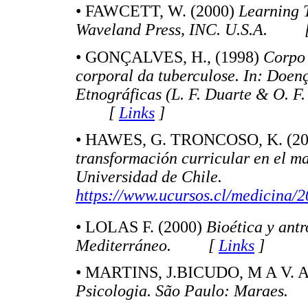
• FAWCETT, W. (2000)
Learning T
Waveland Press, INC. U.S.A. 
• GONÇALVES, H., (1998)
Corpo 
corporal da tuberculose. In: Doen
Etnográficas (L. F. Duarte & O. F. 
[
Links
]
• HAWES, G. TRONCOSO, K. (2
transformación curricular en el ma
Universidad de Chile.
https://www.ucursos.cl/medicina
• LOLAS F. (2000)
Bioética y ant
Mediterráneo. [
Links
]
• MARTINS, J.BICUDO, M A V. A
Psicologia. São Paulo: Marae