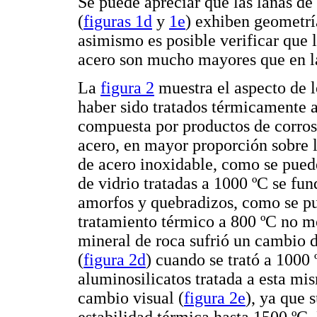
Se puede apreciar que las lanas de
(
figuras 1d
y
1e
) exhiben geometría
asimismo es posible verificar que 
acero son mucho mayores que en la
La
figura 2
muestra el aspecto de l
haber sido tratados térmicamente 
compuesta por productos de corrosi
acero, en mayor proporción sobre l
de acero inoxidable, como se pued
de vidrio tratadas a 1000 ºC se fu
amorfos y quebradizos, como se p
tratamiento térmico a 800 ºC no m
mineral de roca sufrió un cambio d
(
figura 2d
) cuando se trató a 1000 
aluminosilicatos tratada a esta mi
cambio visual (
figura 2e
), ya que 
estabilidad térmica hasta 1500 ºC.