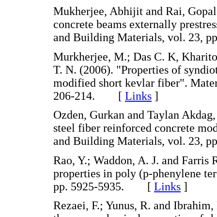
Mukherjee, Abhijit and Rai, Gopal
concrete beams externally prestres
and Building Materials, vol. 23
Murkherjee, M.; Das C. K, Kharito
T. N. (2006). "Properties of syndi
modified short kevlar fiber". Mate
206-214. [
Links
]
Ozden, Gurkan and Taylan Akdag, C
steel fiber reinforced concrete mod
and Building Materials, vol. 23
Rao, Y.; Waddon, A. J. and Farris R
properties in poly (p-phenylene te
pp. 5925-5935. [
Links
]
Rezaei, F.; Yunus, R. and Ibrahim, 