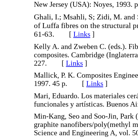
New Jersey (USA): Noyes, 1993
Ghali, I.; Msahli, S; Zidi, M. and
of Luffa fibres on the structural p
61-63.
[
Links
]
Kelly A. and Zweben C. (eds.). Fib
composites. Cambridge (Inglaterra)
227. [
Links
]
Mallick, P. K. Composites Engine
1997. 45 p. [
Links
]
Mari, Eduardo. Los materiales cerá
funcionales y artísticas. Buenos 
Min-Kang, Seo and Soo-Jin, Park 
graphite nanofibers/poly(methyl m
Science and Engineering A, vol.