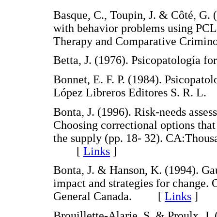
Basque, C., Toupin, J. & Côté, G. 
with behavior problems using PCL-
Therapy and Comparative Crimi
Betta, J. (1976). Psicopatología
Bonnet, E. F. P. (1984). Psicopatol
López Libreros Editores S. R.
Bonta, J. (1996). Risk-needs asses
Choosing correctional options tha
the supply (pp. 18- 32). CA:Thous
[
Links
]
Bonta, J. & Hanson, K. (1994). Ga
impact and strategies for change. 
General Canada. [
Links
]
Brouillette-Alarie, S. & Proulx, J. 