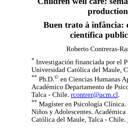
Children well care: seman
production
Buen trato à infância:
científica publ
Roberto Contreras-Ra
*
Investigación financiada por el P
Universidad Católica del Maule, C
**
©
Ph.D.
en Ciencias Humanas Ap
Académico Departamento de Psicol
Talca - Chile.
rcontrer@ucm.cl
.
**
Magíster en Psicología Clínica. 
Niños y Adolescentes. Académica 
Católica del Maule, Talca - Chile.