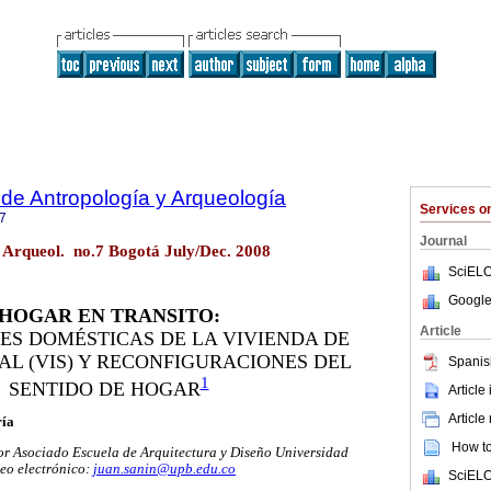
 de Antropología y Arqueología
Services 
7
Journal
. Arqueol. no.7 Bogotá July/Dec. 2008
SciELO
Google
HOGAR EN TRANSITO:
Article
ES DOMÉSTICAS DE LA VIVIENDA DE
AL (VIS) Y RECONFIGURACIONES DEL
Spanis
1
SENTIDO DE HOGAR
Article
Article
ría
How to 
sor Asociado Escuela de Arquitectura y Diseño Universidad
reo electrónico:
juan.sanin@upb.edu.co
SciELO