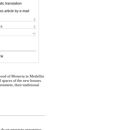
ic translation
is article by e-mail
ks
nk
orhood of Moravia in Medellin
al spaces of the new houses.
ronment, their traditional
e de un proyecto expansivo