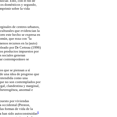
ocial. Esto, con el fin de
etos domésticos y segundo,
mprimir sobre la vida
rginales de centros urbanos,
culturales que evidencian la
rro este hecho se expresa en
omún, que roza con "la
menos recursos en la (auto)
mpleado por De Certeau (1996)
 los productos impuestos por
es sociales generan
ogar contemporáneo se
s que se piensan a sí
de una idea de progreso que
s entendida como una
s que no son contemplados por
egal, clandestina y marginal,
o heterogénea, anormal e
mpuesto por viviendas
a occidental (Preston,
las formas de vida de la
6
ía han sido autoconstruidas