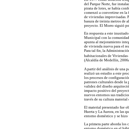
del Parque Norte, fue instal
pirata de lotes, se había co
comenzó a convertirse en la 
de viviendas improvisadas. 
basura de treinta metros de a
proyecto. El Morro siguió po
En respuesta a este inusitad
Municipal con la comunidad, 
apunta al mejoramiento integr
de vivienda nueva para el rea
Para tal fin, la Administrac
habitacionales de Viviendas d
(Alcaldía de Medellín, 2006
A partir del análisis de una 
realizó un estudio a este pr
los procesos de configuración
patrones culturales desde la 
validez del diseño arquitectó
impacto positivo del proyect
nuevos entornos sus tradicio
través de su cultura material
El material presentado fue ob
Huerta y La Aurora, en las qu
entorno doméstico y se hizo 
La primera parte aborda los 
entorno doméstico en el hábi