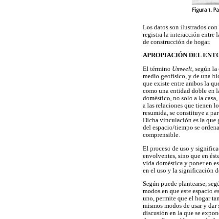
Los datos son ilustrados con
registra la interacción entre
de construcción de hogar.
APROPIACIÓN DEL ENT
El término
Umwelt,
según la
medio geofísico, y de una bi
que existe entre ambos la q
como una entidad doble en la
doméstico, no solo a la casa,
a las relaciones que tienen l
resumida, se constituye a par
Dicha vinculación es la que g
del espacio/tiempo se ordena 
comprensible.
El proceso de uso y significa
envolventes, sino que en éste
vida doméstica y poner en esc
en el uso y la significación
Según puede plantearse, según
modos en que este espacio es 
uno, permite que el hogar tan
mismos modos de usar y dar s
discusión en la que se expond