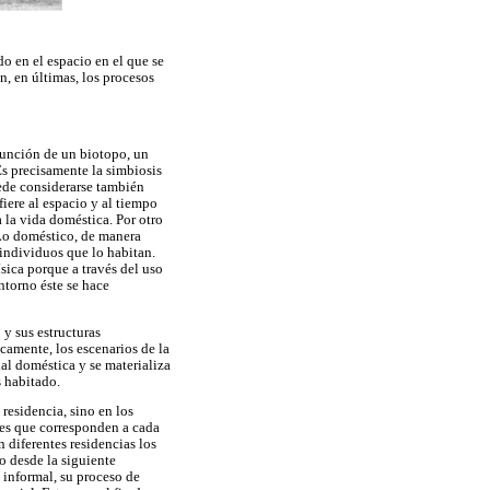
o en el espacio en el que se
an, en últimas, los procesos
junción de un biotopo, un
Es precisamente la simbiosis
ede considerarse también
iere al espacio y al tiempo
a la vida doméstica. Por otro
. Lo doméstico, de manera
 individuos que lo habitan.
ísica porque a través del uso
ntorno éste se hace
 y sus estructuras
camente, los escenarios de la
ial doméstica y se materializa
s habitado.
residencia, sino en los
ales que corresponden a cada
 diferentes residencias los
o desde la siguiente
a informal, su proceso de