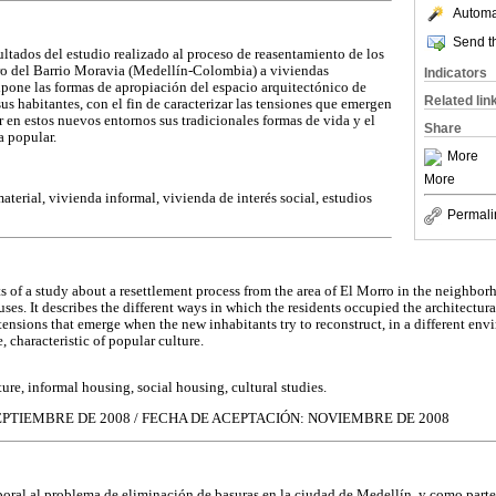
Automat
Send th
sultados del estudio realizado al proceso de reasentamiento de los
rro del Barrio Moravia (Medellín-Colombia) a viviendas
Indicators
xpone las formas de apropiación del espacio arquitectónico de
Related lin
sus habitantes, con el fin de caracterizar las tensiones que emergen
r en estos nuevos entornos sus tradicionales formas de vida y el
Share
a popular.
More
More
terial, vivienda informal, vivienda de interés social, estudios
Permali
lts of a study about a resettlement process from the area of El Morro in the neighb
uses. It describes the different ways in which the residents occupied the architectur
tensions that emerge when the new inhabitants try to reconstruct, in a different envi
, characteristic of popular culture.
ure, informal housing, social housing, cultural studies.
EPTIEMBRE DE 2008 / FECHA DE ACEPTACIÓN: NOVIEMBRE DE 2008
ral al problema de eliminación de basuras en la ciudad de Medellín, y como part