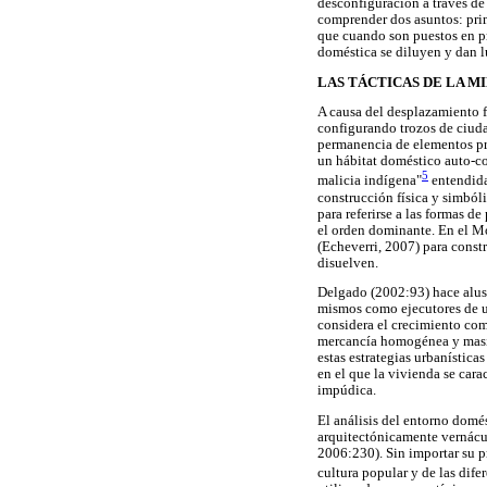
desconfiguración a través de 
comprender dos asuntos: prim
que cuando son puestos en pr
doméstica se diluyen y dan lu
LAS TÁCTICAS DE LA MI
A causa del desplazamiento f
configurando trozos de ciuda
permanencia de elementos pre
un hábitat doméstico auto-c
5
malicia indígena"
entendida
construcción física y simból
para referirse a las formas 
el orden dominante. En el Mor
(Echeverri, 2007) para const
disuelven.
Delgado (2002:93) hace alusi
mismos como ejecutores de u
considera el crecimiento com
mercancía homogénea y masiva
estas estrategias urbanística
en el que la vivienda se car
impúdica.
El análisis del entorno domés
arquitectónicamente vernácula
2006:230). Sin importar su pr
cultura popular y de las dife