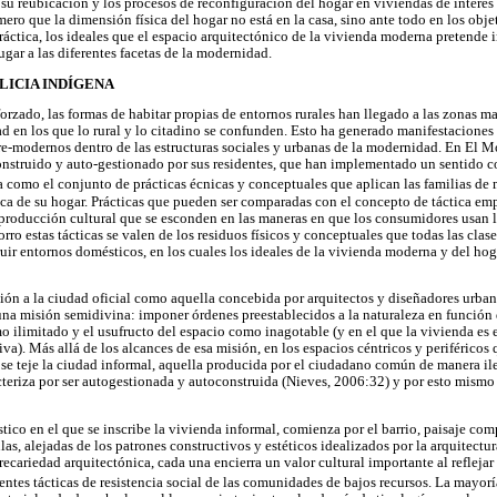
su reubicación y los procesos de reconfiguración del hogar en viviendas de interés s
ero que la dimensión física del hogar no está en la casa, sino ante todo en los obj
áctica, los ideales que el espacio arquitectónico de la vivienda moderna pretende i
gar a las diferentes facetas de la modernidad.
LICIA INDÍGENA
orzado, las formas de habitar propias de entornos rurales han llegado a las zonas ma
d en los que lo rural y lo citadino se confunden. Esto ha generado manifestaciones 
-modernos dentro de las estructuras sociales y urbanas de la modernidad. En El Mo
onstruido y auto-gestionado por sus residentes, que han implementado un sentido c
 como el conjunto de prácticas écnicas y conceptuales que aplican las familias de 
ica de su hogar. Prácticas que pueden ser comparadas con el concepto de táctica e
de producción cultural que se esconden en las maneras en que los consumidores usan
ro estas tácticas se valen de los residuos físicos y conceptuales que todas las clas
ruir entornos domésticos, en los cuales los ideales de la vivienda moderna y del h
ón a la ciudad oficial como aquella concebida por arquitectos y diseñadores urbano
na misión semidivina: imponer órdenes preestablecidos a la naturaleza en función 
o ilimitado y el usufructo del espacio como inagotable (y en el que la vivienda e
). Más allá de los alcances de esa misión, en los espacios céntricos y periférico
s se teje la ciudad informal, aquella producida por el ciudadano común de manera il
acteriza por ser autogestionada y autoconstruida (Nieves, 2006:32) y por esto mism
tico en el que se inscribe la vivienda informal, comienza por el barrio, paisaje co
s, alejadas de los patrones constructivos y estéticos idealizados por la arquitectur
ecariedad arquitectónica, cada una encierra un valor cultural importante al reflejar 
rentes tácticas de resistencia social de las comunidades de bajos recursos. La mayor