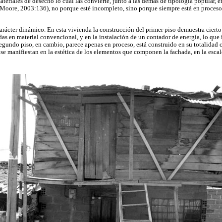
ateriales de desecho lo cual las convierte, junto a las demás de tipología popular,
 Moore, 2003:136), no porque esté incompleto, sino porque siempre está en proceso
carácter dinámico. En esta vivienda la construcción del primer piso demuestra cierto
das en material convencional, y en la instalación de un contador de energía, lo que
segundo piso, en cambio, parece apenas en proceso, está construido en su totalidad 
 se manifiestan en la estética de los elementos que componen la fachada, en la escal