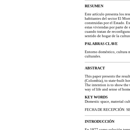
RESUMEN
Este artículo presenta los re
habitantes del sector El Mo
construidas por el Estado. E
estas viviendas por parte de 
cuando tratan de reconfigura
sentido de hogar de la cultur
PALABRAS CLAVE
Entorno doméstico, cultura ma
culturales.
ABSTRACT
This paper presents the resu
(Colombia), to state-built ho
The intention is to show the 
way of life and sense of home
KEY WORDS
Domestic space, material cult
FECHA DE RECEPCIÓN: S
INTRODUCCIÓN
En 1977 como solución tempo