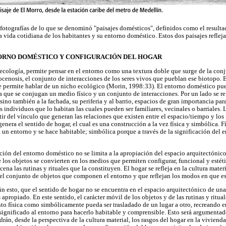
 fotografías de lo que se denominó "paisajes domésticos", definidos como el resultad
 la vida cotidiana de los habitantes y su entorno doméstico. Estos dos paisajes reflej
ORNO DOMÉSTICO Y CONFIGURACIÓN DEL HOGAR
 ecología, permite pensar en el entorno como una textura doble que surge de la con
ocenosis, el conjunto de interacciones de los seres vivos que pueblan ese biotopo. 
ue permite hablar de un nicho ecológico (Morin, 1998:33). El entorno doméstico pu
 que se conjugan un medio físico y un conjunto de interacciones. Por un lado se ref
 sino también a la fachada, su periferia y al barrio, espacios de gran importancia par
os individuos que lo habitan las cuales pueden ser familiares, vecinales o barriales
tir del vínculo que generan las relaciones que existen entre el espacio/tiempo y los
enera el sentido de hogar, el cual es una construcción a la vez física y simbólica. F
un entorno y se hace habitable; simbólica porque a través de la significación del e
ción del entorno doméstico no se limita a la apropiación del espacio arquitectónico
 los objetos se convierten en los medios que permiten configurar, funcional y estéti
ena las rutinas y rituales que la constituyen. El hogar se refleja en la cultura mater
 del conjunto de objetos que componen el entorno y que reflejan los modos en que e
 esto, que el sentido de hogar no se encuentra en el espacio arquitectónico de una 
apropiado. En este sentido, el carácter móvil de los objetos y de las rutinas y ritu
to física como simbólicamente pueda ser trasladado de un lugar a otro, recreando en
ignificado al entorno para hacerlo habitable y comprensible. Esto será argumentad
rán, desde la perspectiva de la cultura material, los rasgos del hogar en la viviend