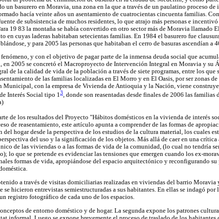
ado un basurero en Moravia, una zona en la que a través de un paulatino proceso de 
nformado hacía veinte años un asentamiento de cuatrocientas cincuenta familias. Con
fuente de subsistencia de muchos residentes, lo que atrajo más personas e incentivó
Para 19 83 la montaña se había convertido en otro sector más de Moravia llamado 
lto en cuyas laderas habitaban setecientas familias. En 1984 el basurero fue clausura
blándose, y para 2005 las personas que habitaban el cerro de basuras ascendían a 
o fenómeno, y con el objetivo de pagar parte de la inmensa deuda social que acumul
en 2005 se concretó el Macroproyecto de Intervención Integral en Moravia y su Ár
al de la calidad de vida de la población a través de siete programas, entre los que 
sentamiento de las familias localizadas en El Morro y en El Oasis, por ser zonas de 
ión Municipal, con la empresa de Vivienda de Antioquia y la Nación, viene constru
3
e Interés Social tipo 1
, donde son reasentadas desde finales de 2006 las familias 
a)
parte de los resultados del Proyecto "Hábitos domésticos en la vivienda de interés so
oceso de reasentamiento, este artículo apunta a comprender de las formas de apropia
 del hogar desde la perspectiva de los estudios de la cultura material, los cuales e
perspectiva del uso y la significación de los objetos. Más allá de caer en una crítica
nico de las viviendas o a las formas de vida de la comunidad, (lo cual no tendría s
o); lo que se pretende es evidenciar las tensiones que emergen cuando los ex-moravit
nales formas de vida, apropiándose del espacio arquitectónico y reconfigurando su 
 doméstica.
tenido a través de visitas domiciliarias realizadas en viviendas del barrio Moravia
e se hicieron entrevistas semiestructuradas a sus habitantes. En ellas se indagó por l
un registro fotográfico de cada uno de los espacios.
conceptos de entorno doméstico y de hogar. La segunda expone los patrones cultural
tat informal. Luego se expone brevemente el proceso de traslado de los habitantes 