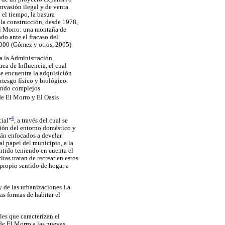
invasión ilegal y de venta
 el tiempo, la basura
 la construcción, desde 1978,
El Morro: una montaña de
do ante el fracaso del
4000 (Gómez y otros, 2005).
a la Administración
ea de Influencia, el cual
se encuentra la adquisición
riesgo físico y biológico.
yendo complejos
de El Morro y El Oasis
4
cial"
, a través del cual se
ción del entorno doméstico y
stán enfocados a develar
 al papel del municipio, a la
entido teniendo en cuenta el
as tratan de recrear en estos
propio sentido de hogar a
 y de las urbanizaciones La
as formas de habitar el
es que caracterizan el
de El Morro a las nuevas