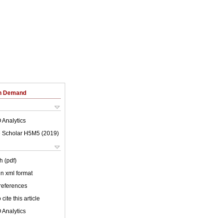
on Demand
 Analytics
 Scholar H5M5 (
2019
)
h (pdf)
 in xml format
 references
cite this article
 Analytics