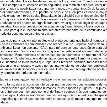
ya no habitaban los cables de los postes de luz y teléfono. Cuando se dier
Tina compartía muchas de estas angustias, ella también solía frecuentar un 
ales y agua le posibilitaban escapar de la rudeza y contaminación de la ciud
n el barrio Manzanares, y el parche de bosque de eucaliptos cercano al hoy 
 viviendas de interés social. Esta situación coincidió con el desempleo de Ti
n Bogotá y con el despertar de un interés por la preservación de los ecosiste
os habitantes del sector, se organizaron para evitar que aquel lugar de escape
 avenidas. Con este proceso de décadas se logró que Tibanica fuera reconoc
a lucha para que el reconocimiento sea afectivo por parte de la comunidad ale
ad todavía continúa en distintos espacios.
cio de participación interinstitucional e intersectorial que hallé el humedal
s de las entidades y comunidades con respecto al río Tunjuelo, sujeto de mi i
mbiental Local (en adelante, CAL); para mí eran un lugar estratégico para ub
rias con el río. Pero me encontré con que el humedal era el epicentro de las a
 comunidad. Esta tendencia se intensificó con la ocurrencia, en febrero del 20
l humedal. No obstante, una de las situaciones que más llamó mi atención fu
ar el incendio no inició hasta que llegó Tina Fresneda. Además, tanto los rep
raron un gran respeto y apoyo por las intervenciones de esta líder ambienta
os impactos del incendio y sus causas. Esto me llevó a preguntarme por la re
 y apropiación territorial del humedal.
túo esta investigación en la interfaz entre el feminismo, los estudios sociales 
Por lo tanto, esta articulación interdisciplinar me permite cuestionarme y dar
es interacciones que entablamos humanos, otras especies y lugares. Así pues
ales entre cuerpos humanos como el de Tina y cuerpos más que humanos com
 está el agua. Estas interacciones que nomino aquí como enredos multiespec
as especies que en el caso del humedal se conectan de modo convergente, cont
uidado.