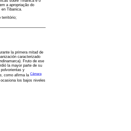
ficas sobre Tinanica e o
em a apropriação do
 en Tibanica.
território;
rante la primera mitad de
anización caracterizado
undinamarca). Fruto de ese
rdió la mayor parte de su
 polvorientas y
Cámara
te, como afirma la
 ocasiona los bajos niveles