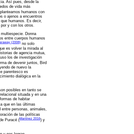
cia. Así pues, desde la
nredos de vida más
ue planteamos humanos con
os o ajenos a encuentros
 que humanos. Es decir,
por y con los otros.
s multiespecie. Donna
cos entre cuerpos humanos
araway (2008)
no solo
ue es volver la mirada al
historias de agencia mutua,
luso los de investigación
ma de devenir juntos, Bird
ayendo de nuevo la
te parentesco es
cimiento dialógica en la
son posibles en tanto se
 relacional situada y en una
 formas de habitar
a a que en las últimas
d entre personas, animales,
boración de las políticas
Martínez 2016
de Puracé (
) y
n y nos logran