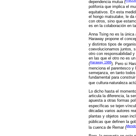
Frecce
dependencia mutua (
polifonía que implica el m
equitativos. En esta medi
el hongo matsutake, le da 
con otros, sino que estam
es en la colaboración en t
Anna Tsing no es la única
Haraway propone el conce
y distintos tipos de organ
coevolucionamos juntos, si
otro con responsabilidad y 
en las que el otro no es un
Haraway 1988
(
). Pero si Ha
menciona el parentesco y 
semejanza, en tanto todos
fundamental para construir 
que cultura-naturaleza ac
Lo dicho hasta el momento 
articula la diferencia, la 
apuesta a otras formas pol
específicas se tejen víncu
décadas varios autores rea
plantas y objetos sean incl
públicas que definen la go
Mendo
la cuenca de Remar (
Pero, la pregunta en este