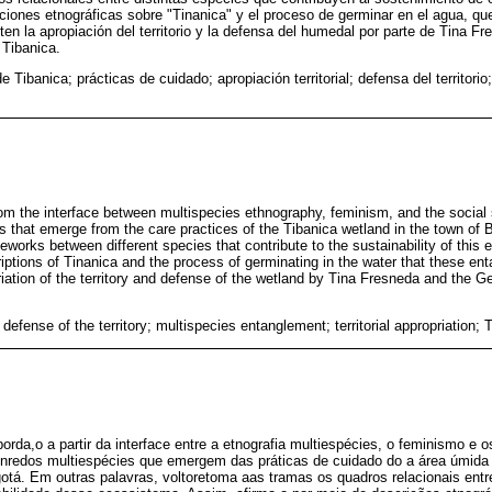
pciones etnográficas sobre "Tinanica" y el proceso de germinar en el agua, q
en la apropiación del territorio y la defensa del humedal por parte de Tina Fr
Tibanica.
 Tibanica; prácticas de cuidado; apropiación territorial; defensa del territori
from the interface between multispecies ethnography, feminism, and the social
 that emerge from the care practices of the Tibanica wetland in the town of B
ameworks between different species that contribute to the sustainability of this
iptions of Tinanica and the process of germinating in the water that these e
riation of the territory and defense of the wetland by Tina Fresneda and the
 defense of the territory; multispecies entanglement; territorial appropriation;
borda,o a partir da interface entre a etnografia multiespécies, o feminismo e 
nredos multiespécies que emergem das práticas de cuidado do a área úmida 
tá. Em outras palavras, voltoretoma aas tramas os quadros relacionais entr