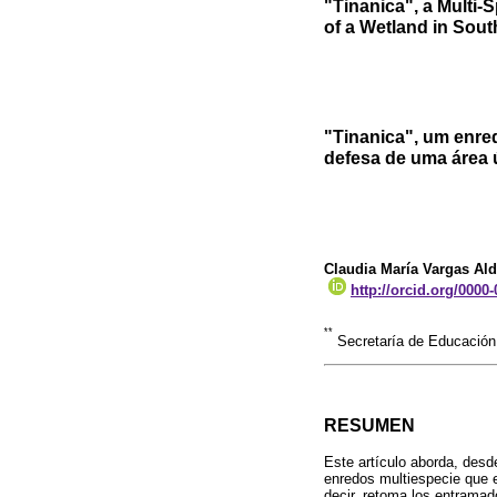
"Tinanica", a Multi-
of a Wetland in Sou
"Tinanica", um enre
defesa de uma área 
Claudia María Vargas Al
http://orcid.org/0000
**
Secretaría de Educación
RESUMEN
Este artículo aborda, desde
enredos multiespecie que 
decir, retoma los entramad