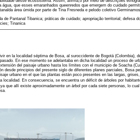
bilidade desse ecossistema. Assim, afirma,o por meio de descrições etnográ
a água, que esses emaranhados queenredos que emergem do cuidado permit
antanalda área úmida por parte de Tina Fresneda e pelodo coletivo Germinamos
a de Pantanal Tibanica; práticas de cuidado; apropriação territorial; defesa do 
cies; Tinanica
ir en la localidad séptima de Bosa, al suroccidente de Bogotá (Colombia), du
o pasado. En ese momento se adelantaba en dicha localidad un proceso de urb
extensión del paisaje urbano hasta los límites con el municipio de Soacha (C
ón desde principios del presente siglo de diferentes planes parciales, Bosa pe
isaje urbano en el que las plantas están poco presentes en las largas, grises,
 localidad. En consecuencia, se encuentra un déficit de árboles por habitan
 ya que allí existe aproximadamente un árbol por cada siete personas, lo cual
osa.