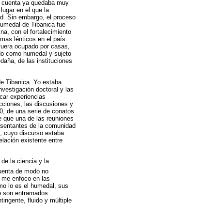
on cuenta ya quedaba muy
lugar en el que la
ad. Sin embargo, el proceso
humedal de Tibanica fue
na, con el fortalecimiento
mas lénticos en el país.
 fuera ocupado por casas,
ido como humedal y sujeto
daña, de las instituciones
 de Tibanica. Yo estaba
nvestigación doctoral y las
icar experiencias
cciones, las discusiones y
20, de una serie de conatos
e que una de las reuniones
resentantes de la comunidad
l, cuyo discurso estaba
lación existente entre
de la ciencia y la
 cuenta de modo no
, me enfoco en las
o lo es el humedal, sus
ie son entramados
ingente, fluido y múltiple