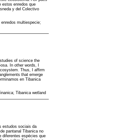
ue estos enredos que
esneda y del Colectivo
o; enredos multiespecie;
 studies of science the
osa. In other words, I
 ecosystem. Thus, I affirm
ntanglements that emerge
 Germinamos en Tibanica
 Tinanica; Tibanica wetland
os estudos sociais da
de pantanal Tibanica no
e diferentes espécies que