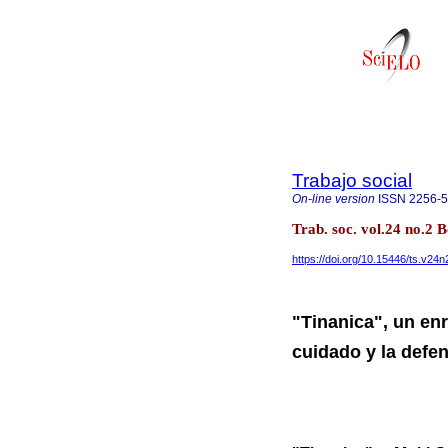
Trabajo social
On-line version
ISSN
2256-
Trab. soc. vol.24 no.2
https://doi.org/10.15446/ts.v24
"Tinanica", un en
cuidado y la defe