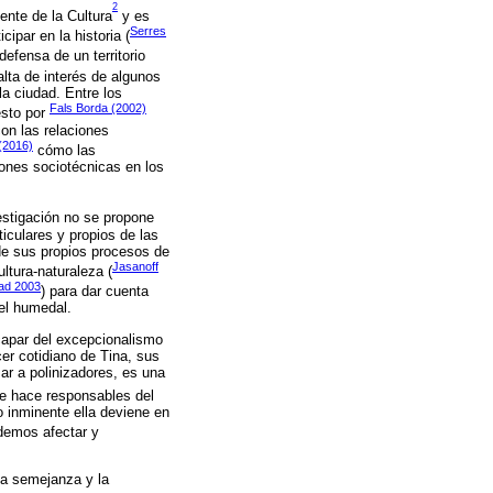
2
ente de la Cultura
y es
Serres
ipar en la historia (
defensa de un territorio
lta de interés de algunos
a ciudad. Entre los
Fals Borda (2002)
esto por
on las relaciones
(2016)
cómo las
ones sociotécnicas en los
vestigación no se propone
iculares y propios de las
e sus propios procesos de
Jasanoff
ltura-naturaleza (
ad 2003
) para dar cuenta
del humedal.
capar del excepcionalismo
er cotidiano de Tina, sus
ar a polinizadores, es una
se hace responsables del
ro inminente ella deviene en
demos afectar y
la semejanza y la