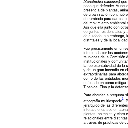
(Zonotrichia capensis)
que 
poco que defender. Aunque 
presencia de plantas, anim
de urbanización continuó e
derrumbado para dar paso a
del movimiento ambiental e
Así que ella junto con otr
conjuntos residenciales y
de cuidado, sin embargo, l
distritales y de la localid
Fue precisamente en un espa
interesada por las accione
reuniones de la Comisión A
institucionales y comunita
la representatividad de la
y de un gran incendio en e
extraordinarias para abord
como de las entidades most
enfocado en cómo mitigar l
Tibanica, Tina y la defensa
Para abordar la pregunta si
1
etnografía multiespecie
. 
jerárquico de las diferent
interacciones sociomateri
plantas, animales y claro
relacionales entre distint
a través de prácticas de c