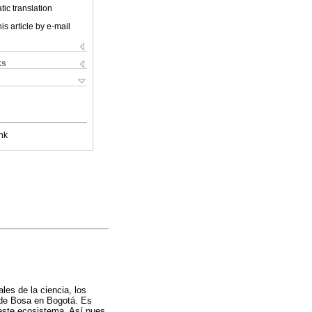
ic translation
is article by e-mail
ks
nk
les de la ciencia, los
 de Bosa en Bogotá. Es
 este ecosistema. Así pues