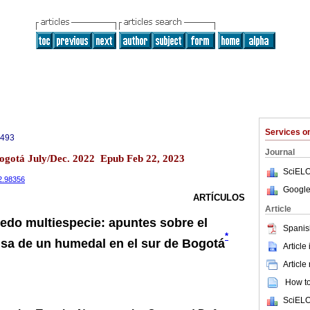
Services 
5493
Journal
 Bogotá July/Dec. 2022 Epub Feb 22, 2023
SciELO
n2.98356
Google
ARTÍCULOS
Article
redo multiespecie: apuntes sobre el
Spanis
*
nsa de un humedal en el sur de Bogotá
Article
Article
How to 
SciELO