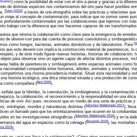
ro 2017
) como la posibilidad de estar con el otro a pesar y gracias a la diferen
undo de distintas especies nos contaminamos del otro para hacer posibles e
Tsing (2015)
da,
a través de una etnografía sobre las prácticas y relaciones q
un viraje al concepto de
contaminación,
para indicar que no somos seres pur
os profundamente contaminados por las colaboraciones que tejemos con más
anto trabajo con la diferencia que nos hacemos capaces de ser transformados 
 autora que retoma la colaboración como clave para la emergencia de enredo
pto de
devenir-con
para dar cuenta de procesos coevolutivos y simbiogenéti
H
ismos como hongos, bacterias, animales domésticos y de laboratorios. Para
no que este devenir-con implica la construcción material de parentescos, lo q
respeto, y de este modo figurar nuevas historias, historias de colaboración, 
 objeto para observar sino un agente capaz de afectar distintos procesos, inc
raway habla de parentescos y simbiogénesis entre especies animales como for
la nacionalidad compartida entre humanos, árboles, animales y montañas, tr
 compartimos una misma procedencia material. Situar esta nacionalidad y es
una historia ecológica, una ética relacional situada y una producción de cono
Bird 2008
túa como compañera (
).
señala que la hibridez, la coevolución, la simbiogénesis y la contaminación 
semejanza, la colaboración, el reconocimiento y la responsabilidad en una ética
íticas de vivir. Así pues, reconocer que en medio de una serie de prácticas y
Sánchez-Maldonado 2017
los, ontologías, mundos y naturalezas distintas (
), llev
licen un llamado para que los entrelazamientos que ocurren en la cotidianida
Sánchez-Maldonado 2018
uidos en las investigaciones etnográficas (
) y en la ela
Bocarejo 2018
bernanza del agua en espacios como la ciénaga (
), las montañas 
za 2019
).
 punto es ¿qué nos lleva a la colaboración? ¿Cómo otras especies nos cambia