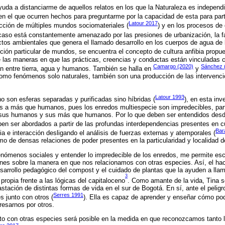
uda a distanciarme de aquellos relatos en los que la Naturaleza es independi
 el que ocurren hechos para preguntarme por la capacidad de esta para partic
Latour 2017
ucción de múltiples mundos sociomateriales (
) y en los procesos de 
caso está constantemente amenazado por las presiones de urbanización, la fa
tos ambientales que genera el llamado desarrollo en los cuerpos de agua de l
ión particular de mundos, se encuentra el concepto de cultura anfibia propu
 las maneras en que las prácticas, creencias y conductas están vinculadas c
Camargo (2020)
Sánchez 
n entre tierra, agua y humanos. También se halla en
y
omo fenómenos solo naturales, también son una producción de las intervenci
Latour 1993
no son esferas separadas y purificadas sino híbridas (
), en esta in
s a más que humanos, pues los enredos multiespecie son impredecibles, part
, sus humanos y sus más que humanos. Por lo que deben ser entendidos desd
ben ser abordados a partir de las profundas interdependencias presentes en cu
Bar
a e interacción desligando el análisis de fuerzas externas y atemporales (
mo de densas relaciones de poder presentes en la particularidad y localidad 
fenómenos sociales y entender lo impredecible de los enredos, me permite es
es sobre la manera en que nos relacionamos con otras especies. Así, el hac
sarrollo pedagógico del compost y el cuidado de plantas que la ayuden a llam
3
 propia frente a las lógicas del capitaloceno
. Como amante de la vida, Tina 
astación de distintas formas de vida en el sur de Bogotá. En sí, ante el pelig
Serres 1991
s junto con otros (
). Ella es capaz de aprender y enseñar cómo po
eresarnos por otros.
nto con otras especies será posible en la medida en que reconozcamos tanto 