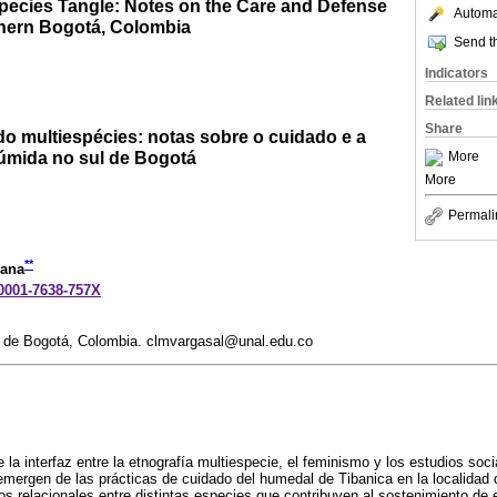
Species Tangle: Notes on the Care and Defense
Automat
thern Bogotá, Colombia
Send th
Indicators
Related lin
Share
do multiespécies: notas sobre o cuidado e a
úmida no sul de Bogotá
More
More
Permali
**
dana
-0001-7638-757X
 de Bogotá, Colombia. clmvargasal@unal.edu.co
 la interfaz entre la etnografía multiespecie, el feminismo y los estudios socia
emergen de las prácticas de cuidado del humedal de Tibanica en la localidad
os relacionales entre distintas especies que contribuyen al sostenimiento de