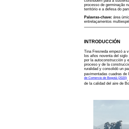
contribuem para a sustenta
processo de germinação n
território e a defesa do p
Palavras-chave:
área úmid
entrelaçamentos multiespé
INTRODUCCIÓN
Tina Fresneda empezó a viv
los años noventa del sigl
por la autoconstrucción y 
proceso y de la construcci
ruralidad y consolidó un pa
pavimentadas cuadras de la
de Comercio de Bogotá (2020)
,
de la calidad del aire de B