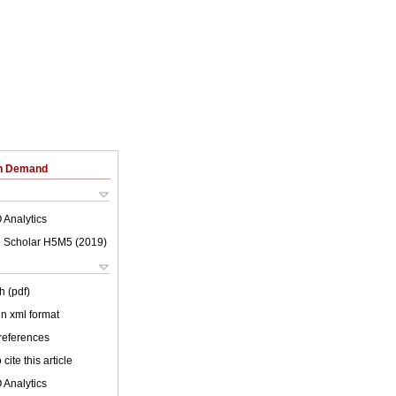
on Demand
 Analytics
 Scholar H5M5 (
2019
)
h (pdf)
 in xml format
 references
cite this article
 Analytics