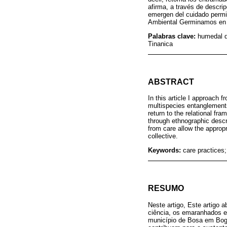
afirma, a través de descri
emergen del cuidado permit
Ambiental Germinamos en 
Palabras clave:
humedal de
Tinanica
ABSTRACT
In this article I approach 
multispecies entanglements
return to the relational fr
through ethnographic descr
from care allow the approp
collective.
Keywords:
care practices;
RESUMO
Neste artigo, Este artigo a
ciência, os emaranhados e
município de Bosa em Bogo