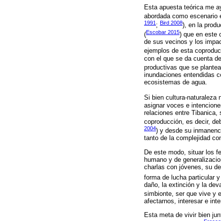
Esta apuesta teórica me ay
abordada como escenario en
1991
Bird 2008
;
), en la prod
Escobar 2015
(
) que en este 
de sus vecinos y los impac
ejemplos de esta coproducc
con el que se da cuenta de
productivas que se plantea
inundaciones entendidas c
ecosistemas de agua.
Si bien cultura-naturaleza 
asignar voces e intencione
relaciones entre Tibanica
coproducción, es decir, de
2004
) y desde su inmanenci
tanto de la complejidad co
De este modo, situar los 
humano y de generalizacion
charlas con jóvenes, su de
forma de lucha particular y
daño, la extinción y la dev
simbionte, ser que vive y e
afectarnos, interesar e int
Esta meta de vivir bien ju