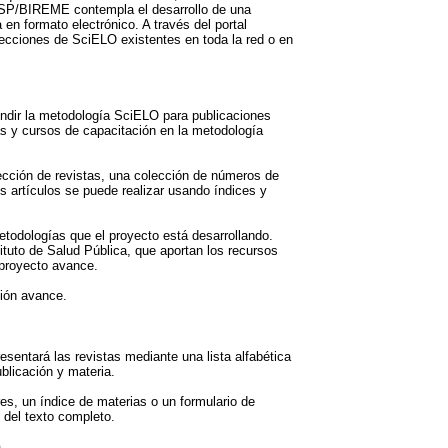
ESP/BIREME contempla el desarrollo de una
en formato electrónico. A través del portal
lecciones de SciELO existentes en toda la red o en
undir la metodología SciELO para publicaciones
as y cursos de capacitación en la metodología
lección de revistas, una colección de números de
os artículos se puede realizar usando índices y
odologías que el proyecto está desarrollando.
ituto de Salud Pública, que aportan los recursos
 proyecto avance.
ción avance.
esentará las revistas mediante una lista alfabética
blicación y materia.
es, un índice de materias o un formulario de
 del texto completo.
.