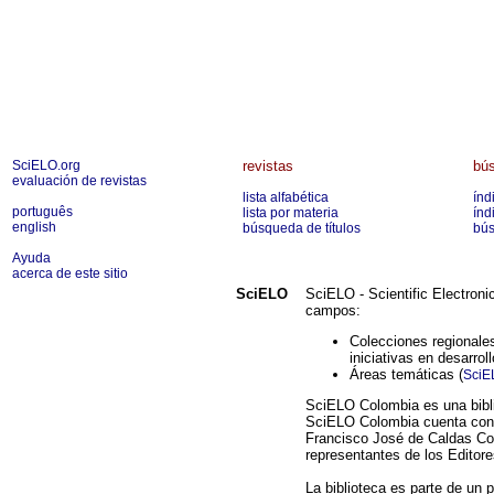
SciELO.org
revistas
bús
evaluación de revistas
lista alfabética
índ
português
lista por materia
índ
english
búsqueda de títulos
bús
Ayuda
acerca de este sitio
SciELO
SciELO - Scientific Electroni
campos:
Colecciones regionales
iniciativas en desarroll
Áreas temáticas (
SciE
SciELO Colombia es una bibli
SciELO Colombia cuenta con u
Francisco José de Caldas Col
representantes de los Editore
La biblioteca es parte de un