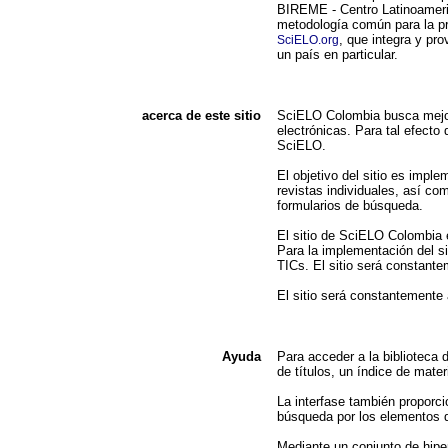
BIREME - Centro Latinoameri
metodología común para la pre
, que integra y pr
SciELO.org
un país en particular.
acerca de este sitio
SciELO Colombia busca mejorar
electrónicas. Para tal efecto
SciELO.
El objetivo del sitio es impl
revistas individuales, así co
formularios de búsqueda.
El sitio de SciELO Colombia 
Para la implementación del si
TICs. El sitio será constant
El sitio será constantemente
Ayuda
Para acceder a la biblioteca 
de títulos, un índice de mate
La interfase también proporci
búsqueda por los elementos de
Mediante un conjunto de hipe