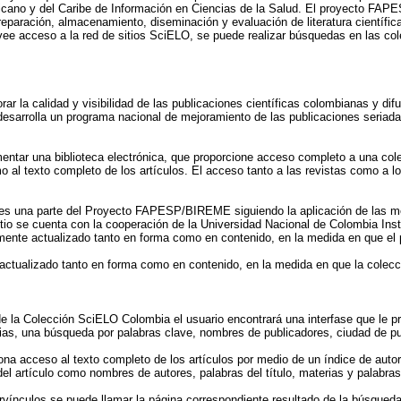
cano y del Caribe de Información en Ciencias de la Salud. El proyecto FAP
paración, almacenamiento, diseminación y evaluación de literatura científica 
ovee acceso a la red de sitios SciELO, se puede realizar búsquedas en las co
 la calidad y visibilidad de las publicaciones científicas colombianas y dif
 desarrolla un programa nacional de mejoramiento de las publicaciones seriad
ementar una biblioteca electrónica, que proporcione acceso completo a una co
mo al texto completo de los artículos. El acceso tanto a las revistas como a l
es una parte del Proyecto FAPESP/BIREME siguiendo la aplicación de las met
tio se cuenta con la cooperación de la Universidad Nacional de Colombia Inst
emente actualizado tanto en forma como en contenido, en la medida en que el
 actualizado tanto en forma como en contenido, en la medida en que la colec
de la Colección SciELO Colombia el usuario encontrará una interfase que le pr
rias, una búsqueda por palabras clave, nombres de publicadores, ciudad de pu
ona acceso al texto completo de los artículos por medio de un índice de autor
l artículo como nombres de autores, palabras del título, materias y palabras
rvínculos se puede llamar la página correspondiente resultado de la búsqueda