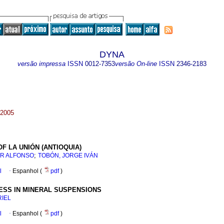
DYNA
versão impressa
ISSN
0012-7353
versão On-line
ISSN
2346-2183
 2005
F LA UNIÓN (ANTIOQUIA)
;
ER ALFONSO
TOBÓN, JORGE IVÁN
l
·
Espanhol (
pdf
)
ESS IN MINERAL SUSPENSIONS
RIEL
l
·
Espanhol (
pdf
)