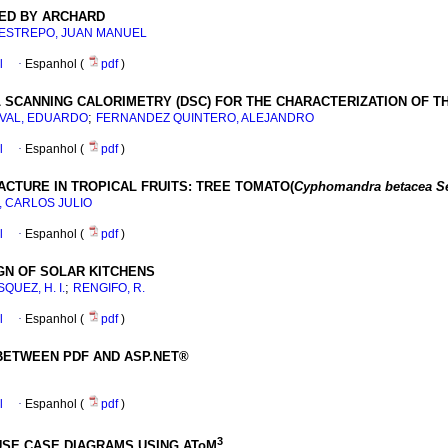
ED BY ARCHARD
ESTREPO, JUAN MANUEL
l
·
Espanhol (
pdf
)
L SCANNING CALORIMETRY (DSC) FOR THE CHARACTERIZATION OF T
;
VAL, EDUARDO
FERNANDEZ QUINTERO, ALEJANDRO
l
·
Espanhol (
pdf
)
CTURE IN TROPICAL FRUITS: TREE TOMATO(
Cyphomandra betacea S
 CARLOS JULIO
l
·
Espanhol (
pdf
)
N OF SOLAR KITCHENS
;
QUEZ, H. I.
RENGIFO, R.
l
·
Espanhol (
pdf
)
 BETWEEN PDF AND ASP.NET®
l
·
Espanhol (
pdf
)
3
USE CASE DIAGRAMS USING AToM