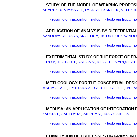
·
STUDY OF THE MODEL OF WEARING PROPOS
;
SUÁREZ BUSTAMANTE, FABIO ALEXANDER
VÉLEZ R
·
resumo em Espanhol
|
Inglês
·
texto em Espanho
·
APPLICATION OF ANALYSIS BY DIFFERENTIA
;
SANDOVAL ALDANA, ANGELICA
RODRIGUEZ SANDO
·
resumo em Espanhol
|
Inglês
·
texto em Espanho
·
EXPERIMENTAL STUDY OF THE FORCE OF FRA
;
;
CIRO V, HÉCTOR J.
VAHOS M, DIEGO L.
MÁRQUEZ C,
·
resumo em Espanhol
|
Inglês
·
texto em Espanho
·
METHODOLOGY FOR THE CONCEPTUAL DESIG
;
;
;
MACÍA G., A. F.
ESTRADA V., D.A
CHEJNE J., F.
VELÁS
·
resumo em Espanhol
|
Inglês
·
texto em Espanho
·
MEDUSA: AN APPLICATION OF INTEGRATION
;
ZAPATA J., CARLOS M.
SIERRA A., JUAN CARLOS
·
resumo em Espanhol
|
Inglês
·
texto em Espanho
·
CONVERSION OF PROCESSES DIAGRAMS IN 