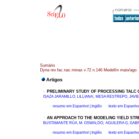
Sumário
Dyna rev.fac.nac.minas v.72 n.146 Medellín maio/ago.
Artigos
·
PRELIMINARY STUDY OF PROCESSING TALC O
;
ISAZA JARAMILLO, LILLIANA
MESA RESTREPO, JAVI
·
resumo em Espanhol
|
Inglês
·
texto em Espanho
·
AN APPROACH TO THE MODELING YIELD STR
;
BUSTAMANTE RÚA, M. OSWALDO
AGUILERA G, GAB
·
resumo em Espanhol
|
Inglês
·
texto em Espanho