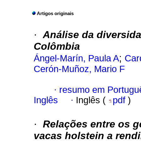
Artigos originais
·
Análise da diversid
Colômbia
;
Ángel-Marín, Paula A
Car
Cerón-Muñoz, Mario F
·
resumo em Portugu
Inglês
·
Inglês (
pdf
)
·
Relações entre os 
vacas holstein a rend