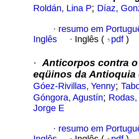
;
Roldán, Lina P
Díaz, Gon
·
resumo em Portugu
Inglês
·
Inglês (
pdf
)
·
Anticorpos contra o
eqüinos da Antioquia
;
Góez-Rivillas, Yenny
Tabo
;
Góngora, Agustín
Rodas,
Jorge E
·
resumo em Portugu
Inglês
·
Inglês (
pdf
)