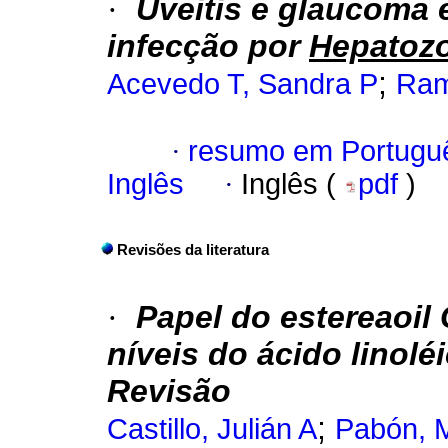
·
Uveitis e glaucoma
infecção por
Hepatozo
;
Acevedo T, Sandra P
Ram
·
resumo em Portugu
Inglês
·
Inglês (
pdf
)
Revisões da literatura
·
Papel do estereaoil
níveis do ácido linol
Revisão
;
Castillo, Julián A
Pabón, 