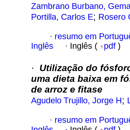
Zambrano Burbano, Gema
;
Portilla, Carlos E
Rosero G
·
resumo em Portugu
Inglês
·
Inglês (
pdf
)
·
Utilização do fósfo
uma dieta baixa em fó
de arroz e fitase
;
Agudelo Trujillo, Jorge H
·
resumo em Portugu
Inglês
·
Inglês (
pdf
)