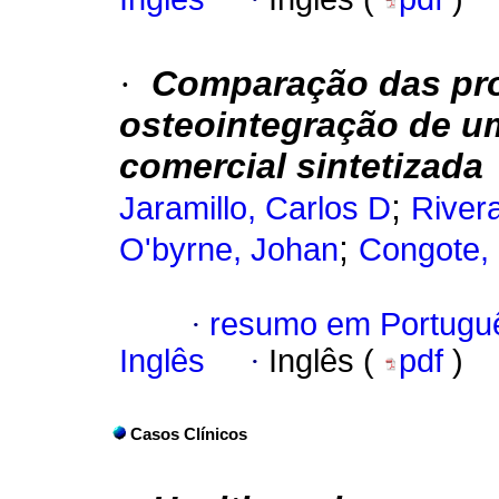
·
Comparação das pr
osteointegração de um
comercial sintetizada
;
Jaramillo, Carlos D
Rivera
;
O'byrne, Johan
Congote,
·
resumo em Portugu
Inglês
·
Inglês (
pdf
)
Casos Clínicos