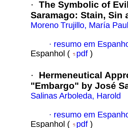
·
The Symbolic of Evi
Saramago: Stain, Sin 
Moreno Trujillo, María Pau
·
resumo em Espanho
Espanhol (
pdf
)
·
Hermeneutical Appro
"Embargo" by José S
Salinas Arboleda, Harold
·
resumo em Espanho
Espanhol (
pdf
)