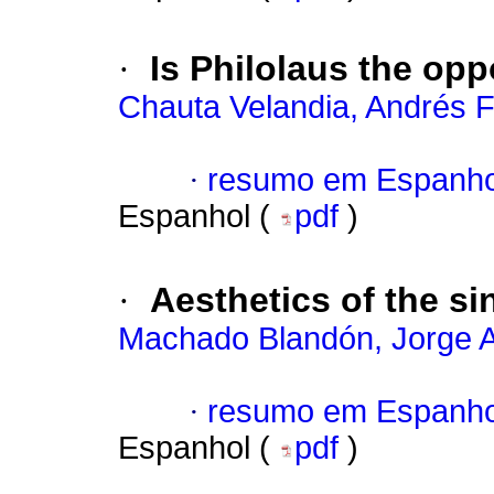
·
Is Philolaus the op
Chauta Velandia, Andrés F
·
resumo em Espanho
Espanhol (
pdf
)
·
Aesthetics of the si
Machado Blandón, Jorge 
·
resumo em Espanho
Espanhol (
pdf
)