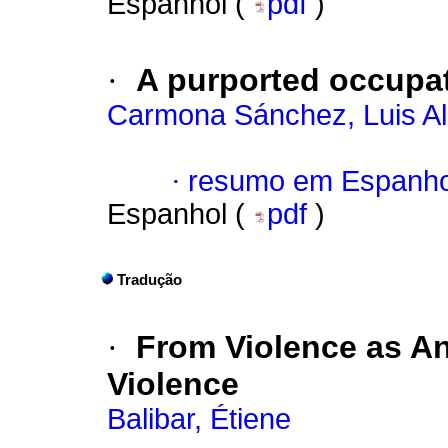
Espanhol (
pdf
)
·
A purported occupat
Carmona Sánchez, Luis Al
·
resumo em Espanho
Espanhol (
pdf
)
Tradução
·
From Violence as Anti
Violence
Balibar, Étiene