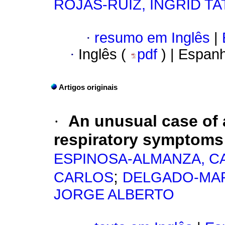
ROJAS-RUIZ, INGRID TA
·
resumo em Inglês
|
·
Inglês (
pdf
) | Espan
Artigos originais
·
An unusual case of a
respiratory symptoms 
ESPINOSA-ALMANZA, C
;
CARLOS
DELGADO-MA
JORGE ALBERTO