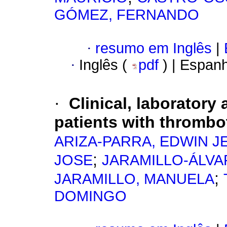
GÓMEZ, FERNANDO
·
resumo em Inglês
|
·
Inglês (
pdf
) | Espan
·
Clinical, laboratory
patients with thromb
ARIZA-PARRA, EDWIN J
;
JOSE
JARAMILLO-ÁLVA
;
JARAMILLO, MANUELA
DOMINGO