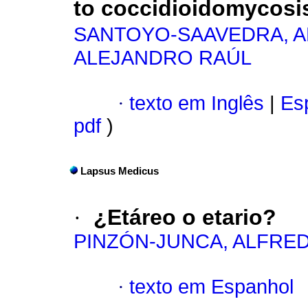
to coccidioidomycosi
SANTOYO-SAAVEDRA, 
ALEJANDRO RAÚL
·
texto em Inglês
|
Esp
pdf
)
Lapsus Medicus
·
¿Etáreo o etario?
PINZÓN-JUNCA, ALFRE
·
texto em Espanhol