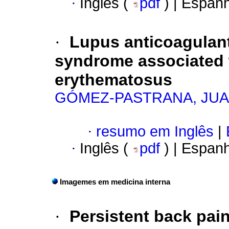
·
Inglês (
pdf
) | Espan
·
Lupus anticoagulan
syndrome associated 
erythematosus
GÓMEZ-PASTRANA, JU
·
resumo em Inglês
|
·
Inglês (
pdf
) | Espan
Imagemes em medicina interna
·
Persistent back pain