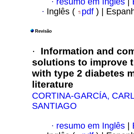
·
resumo em Inglês
|
·
Inglês (
pdf
) | Espan
Revisão
·
Information and co
solutions to improve 
with type 2 diabetes m
literature
CORTINA-GARCÍA, CAR
SANTIAGO
·
resumo em Inglês
|