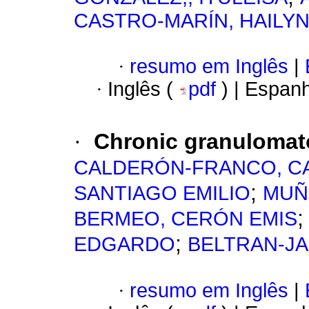
CASTRO-MARÍN, HAILY
·
resumo em Inglês
|
·
Inglês (
pdf
) | Espan
·
Chronic granulomato
CALDERÓN-FRANCO, C
;
SANTIAGO EMILIO
MUÑ
BERMEO, CERÓN EMIS
;
EDGARDO
BELTRAN-JA
·
resumo em Inglês
|