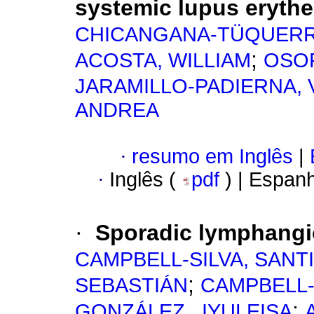
systemic lupus eryth
CHICANGANA-TÜQUERRE
;
ACOSTA, WILLIAM
OSOR
JARAMILLO-PADIERNA,
ANDREA
·
resumo em Inglês
|
·
Inglês (
pdf
) | Espan
·
Sporadic lymphang
CAMPBELL-SILVA, SANT
;
SEBASTIÁN
CAMPBELL-
;
GONZÁLEZ,, IYULEISA