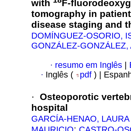
18
with
F-fluorodeoxyg
tomography in patients
disease staging and t
DOMÍNGUEZ-OSORIO, I
GONZÁLEZ-GONZÁLEZ, 
·
resumo em Inglês
|
·
Inglês (
pdf
) | Espan
·
Osteoporotic vertebra
hospital
GARCÍA-HENAO, LAURA
;
MAURICIO
CASTRO-OS