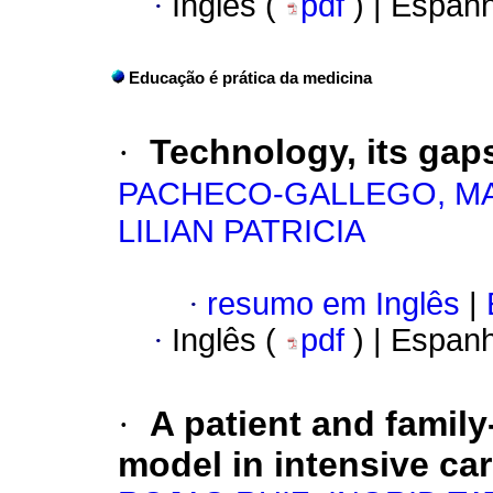
·
Inglês (
pdf
) | Espan
Educação é prática da medicina
·
Technology, its gaps
PACHECO-GALLEGO, M
LILIAN PATRICIA
·
resumo em Inglês
|
·
Inglês (
pdf
) | Espan
·
A patient and famil
model in intensive ca