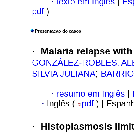
·
texto em Inglês
|
Esp
pdf
)
Presentaçao do casos
·
Malaria relapse wit
GONZÁLEZ-ROBLES, AL
;
SILVIA JULIANA
BARRIO
·
resumo em Inglês
|
·
Inglês (
pdf
) | Espan
·
Histoplasmosis limit