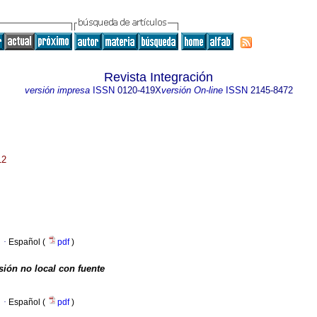
Revista Integración
versión impresa
ISSN
0120-419X
versión On-line
ISSN
2145-8472
12
·
Español (
pdf
)
ión no local con fuente
·
Español (
pdf
)