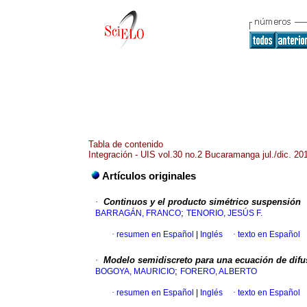
Tabla de contenido
Integración - UIS vol.30 no.2 Bucaramanga jul./dic. 20
Artículos originales
·
Continuos y el producto simétrico suspensión
;
BARRAGÁN, FRANCO
TENORIO, JESÚS F.
·
resumen en Español
|
Inglés
·
texto en Español
·
Modelo semidiscreto para una ecuación de difus
;
BOGOYA, MAURICIO
FORERO, ALBERTO
·
resumen en Español
|
Inglés
·
texto en Español