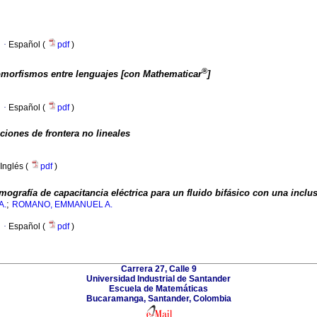
·
Español (
pdf
)
®
momorfismos entre lenguajes [con Mathematicar
]
·
Español (
pdf
)
ciones de frontera no lineales
Inglés (
pdf
)
mografía de capacitancia eléctrica para un fluido bifásico con una inclus
;
A.
ROMANO, EMMANUEL A.
·
Español (
pdf
)
Carrera 27, Calle 9
Universidad Industrial de Santander
Escuela de Matemáticas
Bucaramanga, Santander, Colombia