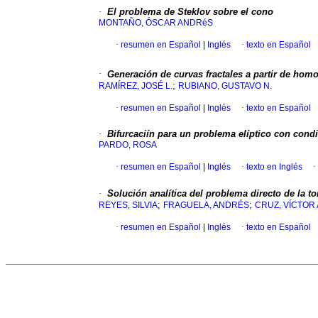
·
El problema de Steklov sobre el cono
MONTAÑO, ÓSCAR ANDRéS
·
resumen en Español
|
Inglés
·
texto en Español
·
Generación de curvas fractales a partir de ho
;
RAMÍREZ, JOSÉ L.
RUBIANO, GUSTAVO N.
·
resumen en Español
|
Inglés
·
texto en Español
·
Bifurcaciín para un problema elíptico con condi
PARDO, ROSA
·
resumen en Español
|
Inglés
·
texto en Inglés
·
·
Solución analítica del problema directo de la to
;
;
REYES, SILVIA
FRAGUELA, ANDRÉS
CRUZ, VÍCTOR 
·
resumen en Español
|
Inglés
·
texto en Español