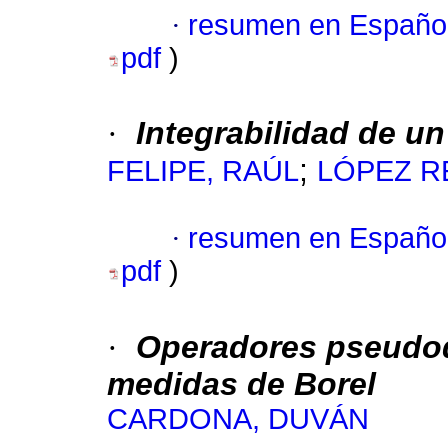
·
resumen en Españo
pdf
)
·
Integrabilidad de u
;
FELIPE, RAÚL
LÓPEZ R
·
resumen en Españo
pdf
)
·
Operadores pseudodi
medidas de Borel
CARDONA, DUVÁN