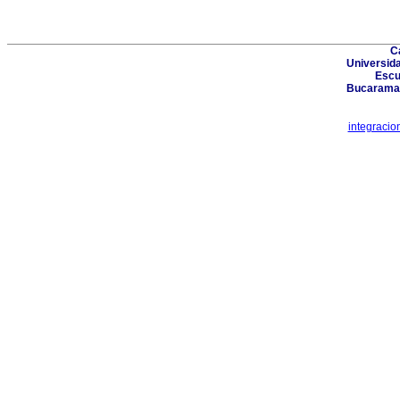
Ca
Universida
Escu
Bucaraman
integraci