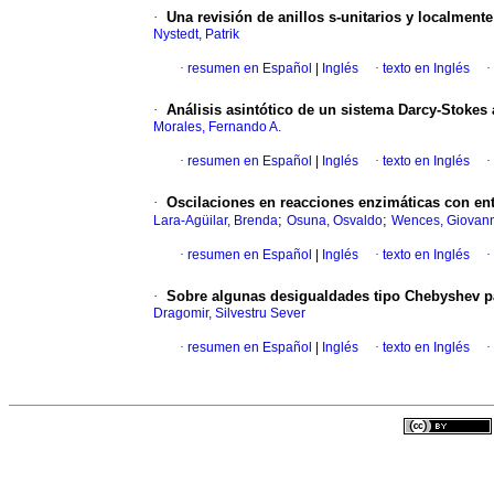
·
Una revisión de anillos s-unitarios y localmente
Nystedt, Patrik
·
resumen en Español
|
Inglés
·
texto en Inglés
·
·
Análisis asintótico de un sistema Darcy-Stokes 
Morales, Fernando A.
·
resumen en Español
|
Inglés
·
texto en Inglés
·
·
Oscilaciones en reacciones enzimáticas con en
;
;
Lara-Agüilar, Brenda
Osuna, Osvaldo
Wences, Giovann
·
resumen en Español
|
Inglés
·
texto en Inglés
·
·
Sobre algunas desigualdades tipo Chebyshev pa
Dragomir, Silvestru Sever
·
resumen en Español
|
Inglés
·
texto en Inglés
·