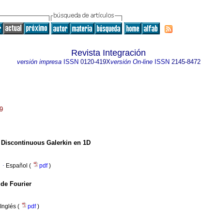
Revista Integración
versión impresa
ISSN
0120-419X
versión On-line
ISSN
2145-8472
19
 Discontinuous Galerkin en 1D
·
Español (
pdf
)
 de Fourier
Inglés (
pdf
)