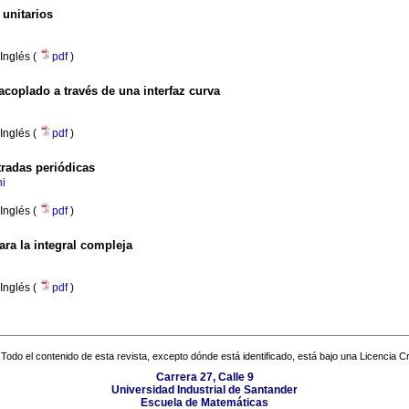
 unitarios
Inglés (
pdf
)
acoplado a través de una interfaz curva
Inglés (
pdf
)
tradas periódicas
i
Inglés (
pdf
)
ra la integral compleja
Inglés (
pdf
)
Todo el contenido de esta revista, excepto dónde está identificado, está bajo una
Licencia 
Carrera 27, Calle 9
Universidad Industrial de Santander
Escuela de Matemáticas