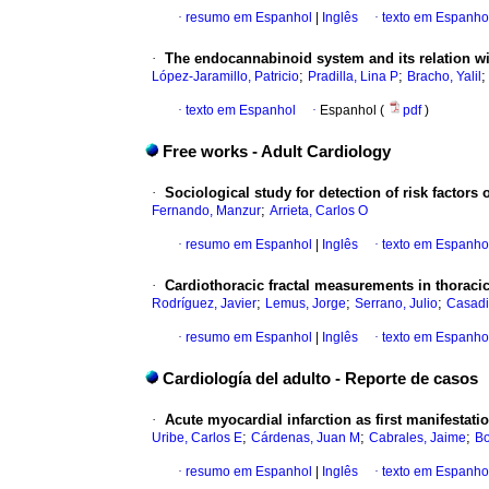
·
resumo em Espanhol
|
Inglês
·
texto em Espanho
·
The endocannabinoid system and its relation wi
;
;
López-Jaramillo, Patricio
Pradilla, Lina P
Bracho, Yalil
·
texto em Espanhol
·
Espanhol (
pdf
)
Free works - Adult Cardiology
·
Sociological study for detection of risk factor
;
Fernando, Manzur
Arrieta, Carlos O
·
resumo em Espanhol
|
Inglês
·
texto em Espanho
·
Cardiothoracic fractal measurements in thoracic
;
;
;
Rodríguez, Javier
Lemus, Jorge
Serrano, Julio
Casadi
·
resumo em Espanhol
|
Inglês
·
texto em Espanho
Cardiología del adulto - Reporte de casos
·
Acute myocardial infarction as first manifestat
;
;
;
Uribe, Carlos E
Cárdenas, Juan M
Cabrales, Jaime
Bo
·
resumo em Espanhol
|
Inglês
·
texto em Espanho