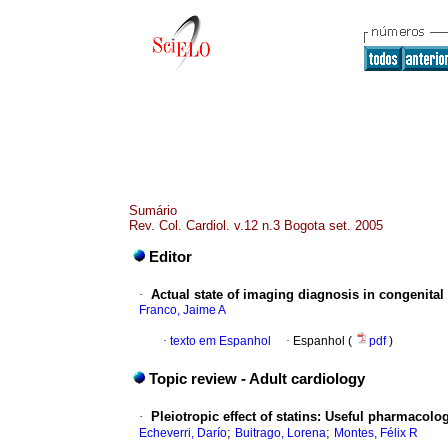
Sumário
Rev. Col. Cardiol. v.12 n.3 Bogota set. 2005
Editor
·
Actual state of imaging diagnosis in congenital
Franco, Jaime A
·
texto em Espanhol
·
Espanhol (
pdf
)
Topic review - Adult cardiology
·
Pleiotropic effect of statins: Useful pharmacolo
;
;
Echeverri, Darío
Buitrago, Lorena
Montes, Félix R