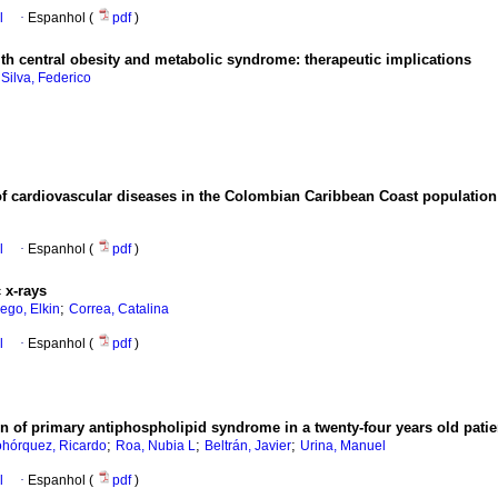
l
·
Espanhol (
pdf
)
th central obesity and metabolic syndrome: therapeutic implications
;
Silva, Federico
s of cardiovascular diseases in the Colombian Caribbean Coast population
l
·
Espanhol (
pdf
)
 x-rays
;
ego, Elkin
Correa, Catalina
l
·
Espanhol (
pdf
)
ion of primary antiphospholipid syndrome in a twenty-four years old patie
;
;
;
hórquez, Ricardo
Roa, Nubia L
Beltrán, Javier
Urina, Manuel
l
·
Espanhol (
pdf
)