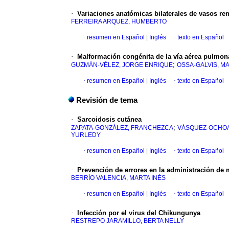
·
Variaciones anatómicas bilaterales de vasos ren
FERREIRA ARQUEZ, HUMBERTO
·
resumen en Español
|
Inglés
·
texto en Español
·
Malformación congénita de la vía aérea pulmon
;
GUZMÁN-VÉLEZ, JORGE ENRIQUE
OSSA-GALVIS, M
·
resumen en Español
|
Inglés
·
texto en Español
Revisión de tema
·
Sarcoidosis cutánea
;
ZAPATA-GONZÁLEZ, FRANCHEZCA
VÁSQUEZ-OCHOA
YURLEDY
·
resumen en Español
|
Inglés
·
texto en Español
·
Prevención de errores en la administración de
BERRÍO VALENCIA, MARTA INÉS
·
resumen en Español
|
Inglés
·
texto en Español
·
Infección por el virus del Chikungunya
RESTREPO JARAMILLO, BERTA NELLY