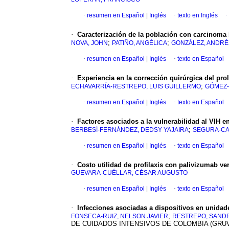
·
resumen en Español
|
Inglés
·
texto en Inglés
·
·
Caracterización de la población con carcinoma 
;
;
NOVA, JOHN
PATIÑO, ANGÉLICA
GONZÁLEZ, ANDRÉ
·
resumen en Español
|
Inglés
·
texto en Español
·
Experiencia en la corrección quirúrgica del pr
;
ECHAVARRÍA-RESTREPO, LUIS GUILLERMO
GÓMEZ-
·
resumen en Español
|
Inglés
·
texto en Español
·
Factores asociados a la vulnerabilidad al VIH e
;
BERBESÍ-FERNÁNDEZ, DEDSY YAJAIRA
SEGURA-CA
·
resumen en Español
|
Inglés
·
texto en Español
·
Costo utilidad de profilaxis con palivizumab ver
GUEVARA-CUÉLLAR, CÉSAR AUGUSTO
·
resumen en Español
|
Inglés
·
texto en Español
·
Infecciones asociadas a dispositivos en unida
;
FONSECA-RUIZ, NELSON JAVIER
RESTREPO, SAND
DE CUIDADOS INTENSIVOS DE COLOMBIA (GRU