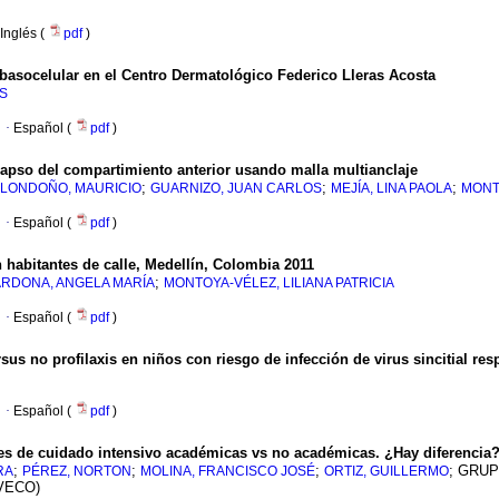
Inglés (
pdf
)
basocelular en el Centro Dermatológico Federico Lleras Acosta
S
·
Español (
pdf
)
olapso del compartimiento anterior usando malla multianclaje
;
;
;
LONDOÑO, MAURICIO
GUARNIZO, JUAN CARLOS
MEJÍA, LINA PAOLA
MONTO
·
Español (
pdf
)
n habitantes de calle, Medellín, Colombia 2011
;
RDONA, ANGELA MARÍA
MONTOYA-VÉLEZ, LILIANA PATRICIA
·
Español (
pdf
)
sus no profilaxis en niños con riesgo de infección de virus sincitial re
·
Español (
pdf
)
des de cuidado intensivo académicas vs no académicas. ¿Hay diferencia
;
;
;
; GRU
RA
PÉREZ, NORTON
MOLINA, FRANCISCO JOSÉ
ORTIZ, GUILLERMO
VECO)