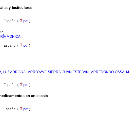
ales y testiculares
·
Español (
pdf
)
ar
ARÍA MONICA
·
Español (
pdf
)
;
;
, LUZ ADRIANA
ARROYAVE-SIERRA, JUAN ESTEBAN
ARREDONDO-OSSA, MA
·
Español (
pdf
)
 medicamentos en anestesia
·
Español (
pdf
)