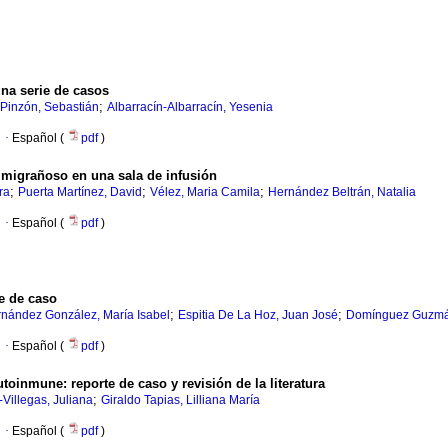
na serie de casos
;
Pinzón, Sebastián
Albarracín-Albarracín, Yesenia
·
Español (
pdf
)
o migrañoso en una sala de infusión
;
;
;
ra
Puerta Martínez, David
Vélez, Maria Camila
Hernández Beltrán, Natalia
·
Español (
pdf
)
te de caso
;
;
nández González, María Isabel
Espitia De La Hoz, Juan José
Domínguez Guzmán
·
Español (
pdf
)
toinmune: reporte de caso y revisión de la literatura
;
Villegas, Juliana
Giraldo Tapias, Lilliana María
·
Español (
pdf
)