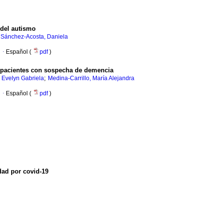
 del autismo
;
Sánchez-Acosta, Daniela
·
Español (
pdf
)
a pacientes con sospecha de demencia
;
Evelyn Gabriela
Medina-Carrillo, María Alejandra
·
Español (
pdf
)
dad por covid-19