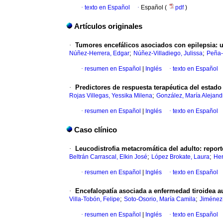
·
texto en Español
·
Español (
pdf
)
Artículos originales
·
Tumores encefálicos asociados con epilepsia: u
;
;
Núñez-Herrera, Edgar
Núñez-Villadiego, Julissa
Peña-
·
resumen en Español
|
Inglés
·
texto en Español
·
Predictores de respuesta terapéutica del estad
;
Rojas Villegas, Yessika Milena
González, María Alejand
·
resumen en Español
|
Inglés
·
texto en Español
Caso clínico
·
Leucodistrofia metacromática del adulto: repor
;
;
Beltrán Carrascal, Elkin José
López Brokate, Laura
Her
·
resumen en Español
|
Inglés
·
texto en Español
·
Encefalopatía asociada a enfermedad tiroidea au
;
;
Villa-Tobón, Felipe
Soto-Osorio, María Camila
Jiménez-
·
resumen en Español
|
Inglés
·
texto en Español