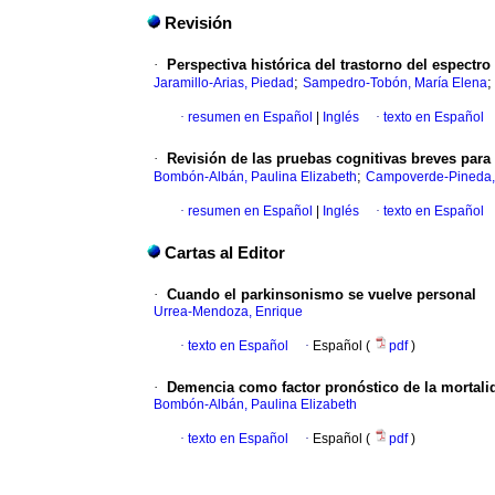
Revisión
·
Perspectiva histórica del trastorno del espectro
;
Jaramillo-Arias, Piedad
Sampedro-Tobón, María Elena
·
resumen en Español
|
Inglés
·
texto en Español
·
Revisión de las pruebas cognitivas breves par
;
Bombón-Albán, Paulina Elizabeth
Campoverde-Pineda, 
·
resumen en Español
|
Inglés
·
texto en Español
Cartas al Editor
·
Cuando el parkinsonismo se vuelve personal
Urrea-Mendoza, Enrique
·
texto en Español
·
Español (
pdf
)
·
Demencia como factor pronóstico de la mortali
Bombón-Albán, Paulina Elizabeth
·
texto en Español
·
Español (
pdf
)