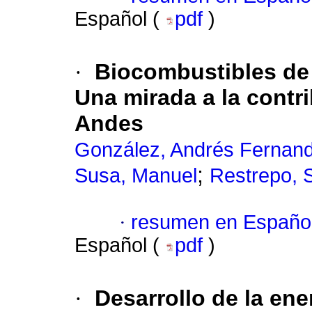
Español (
pdf
)
·
Biocombustibles de
Una mirada a la contr
Andes
González, Andrés Fernan
;
Susa, Manuel
Restrepo, S
·
resumen en Españo
Español (
pdf
)
·
Desarrollo de la ene