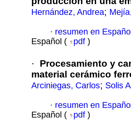
producción en una em
;
Hernández, Andrea
Mejía
·
resumen en Españo
Español (
pdf
)
·
Procesamiento y car
material cerámico fer
;
Arciniegas, Carlos
Solis 
·
resumen en Españo
Español (
pdf
)