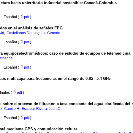
ctura hacia unterritorio industrial sostenible
:
Canadá-Colombia
·
Español (
pdf
)
os en el análisis de señales EEG
;
vid
Castellanos Domínguez, Germán
·
Español (
pdf
)
ara equiposelectromédicos
:
caso de estudio de equipos de telemedicina
atherine
·
Español (
pdf
)
s multicapa para frecuencias en el rango de 0,85 - 5,4 GHz
Inglés (
pdf
)
e sobre elproceso de filtración a tasa constante del agua clarificada del 
;
ez, Camilo H
Escobar-Rivera, Juan C
·
Español (
pdf
)
ogotá mediante GPS y comunicación celular