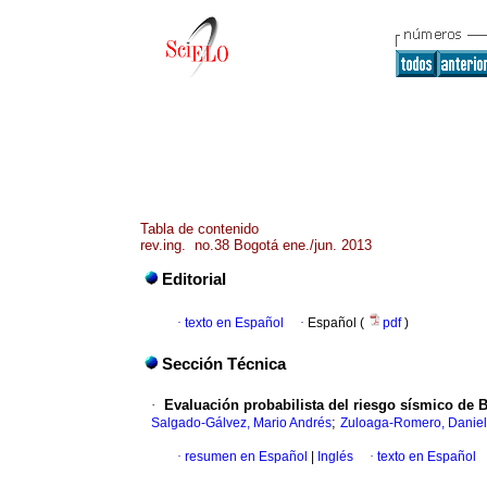
Tabla de contenido
rev.ing. no.38 Bogotá ene./jun. 2013
Editorial
·
texto en Español
·
Español (
pdf
)
Sección Técnica
·
Evaluación probabilista del riesgo sísmico de B
;
Salgado-Gálvez, Mario Andrés
Zuloaga-Romero, Danie
·
resumen en Español
|
Inglés
·
texto en Español