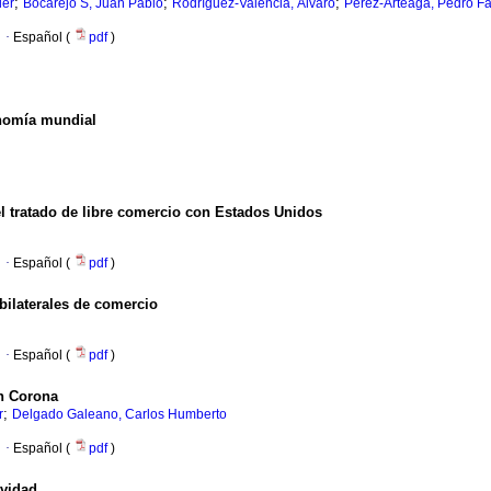
;
;
;
ier
Bocarejo S, Juan Pablo
Rodríguez-Valencia, Álvaro
Pérez-Arteaga, Pedro F
·
Español (
pdf
)
onomía mundial
l tratado de libre comercio con Estados Unidos
·
Español (
pdf
)
bilaterales de comercio
·
Español (
pdf
)
ón Corona
;
r
Delgado Galeano, Carlos Humberto
·
Español (
pdf
)
ividad