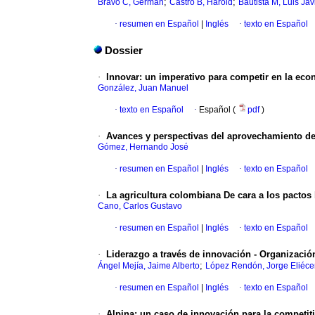
;
;
Bravo C, Germán
Castro B, Harold
Bautista M, Luis Jav
·
resumen en Español
|
Inglés
·
texto en Español
Dossier
·
Innovar
:
un imperativo para competir en la ec
González, Juan Manuel
·
texto en Español
·
Español (
pdf
)
·
Avances y perspectivas del aprovechamiento de
Gómez, Hernando José
·
resumen en Español
|
Inglés
·
texto en Español
·
La agricultura colombiana De cara a los pactos 
Cano, Carlos Gustavo
·
resumen en Español
|
Inglés
·
texto en Español
·
Liderazgo a través de innovación - Organizaci
;
Ángel Mejía, Jaime Alberto
López Rendón, Jorge Eliéce
·
resumen en Español
|
Inglés
·
texto en Español
·
Alpina
:
un caso de innovación para la competit