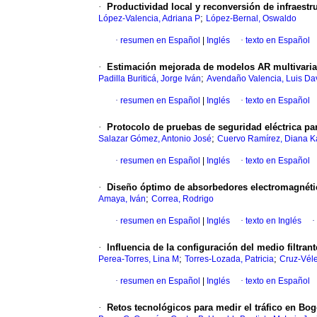
·
Productividad local y reconversión de infraestru
;
López-Valencia, Adriana P
López-Bernal, Oswaldo
·
resumen en Español
|
Inglés
·
texto en Español
·
Estimación mejorada de modelos AR multivariad
;
Padilla Buriticá, Jorge Iván
Avendaño Valencia, Luis Da
·
resumen en Español
|
Inglés
·
texto en Español
·
Protocolo de pruebas de seguridad eléctrica p
;
Salazar Gómez, Antonio José
Cuervo Ramírez, Diana K
·
resumen en Español
|
Inglés
·
texto en Español
·
Diseño óptimo de absorbedores electromagnético
;
Amaya, Iván
Correa, Rodrigo
·
resumen en Español
|
Inglés
·
texto en Inglés
·
·
Influencia de la configuración del medio filtrant
;
;
Perea-Torres, Lina M
Torres-Lozada, Patricia
Cruz-Vél
·
resumen en Español
|
Inglés
·
texto en Español
·
Retos tecnológicos para medir el tráfico en B