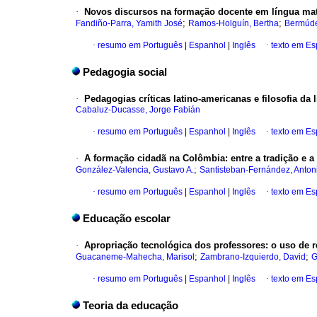
·
Novos discursos na formação docente em língua mat
;
;
Fandiño-Parra, Yamith José
Ramos-Holguín, Bertha
Bermúde
·
resumo em Português
|
Espanhol
|
Inglês
·
texto em E
Pedagogia social
·
Pedagogias críticas latino-americanas e filosofia da 
Cabaluz-Ducasse, Jorge Fabián
·
resumo em Português
|
Espanhol
|
Inglês
·
texto em E
·
A formação cidadã na Colômbia
:
entre a tradição e 
;
González-Valencia, Gustavo A.
Santisteban-Fernández, Anton
·
resumo em Português
|
Espanhol
|
Inglês
·
texto em E
Educação escolar
·
Apropriação tecnológica dos professores
:
o uso de r
;
;
Guacaneme-Mahecha, Marisol
Zambrano-Izquierdo, David
G
·
resumo em Português
|
Espanhol
|
Inglês
·
texto em E
Teoria da educação