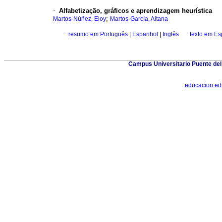
·
Alfabetização, gráficos e aprendizagem heurística
;
Martos-Núñez, Eloy
Martos-García, Aitana
·
resumo em Português
|
Espanhol
|
Inglês
·
texto em E
Campus Universitario Puente del
educacion.e