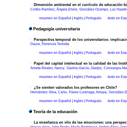
·
Dimensión ambiental en el currículo de educación b
;
Cortés-Ramírez, Ángela Elvira
González-Ocampo, Luz Hayde
·
resumen en Español
|
Inglés
|
Portugués
·
texto en Es
Pedagogía universitaria
·
Perspectiva temporal de los universitarios: implicaci
Daura, Florencia Teresita
·
resumen en Español
|
Inglés
|
Portugués
·
texto en Es
·
Papel del capital intelectual en la calidad de las I
;
;
Arrieta-Reales, Nancy
Gaviria-García, Gladys
Consuegra-Ma
·
resumen en Español
|
Inglés
|
Portugués
·
texto en Es
·
¿Se sienten valorados los profesores en Chile?
;
;
Hernández-Silva, Carla
Pavez-Lizarraga, Amaya
González-D
·
resumen en Español
|
Inglés
|
Portugués
·
texto en Es
Teoría de la educación
·
La enseñanza en vilo de las emociones: una perspec
;
;