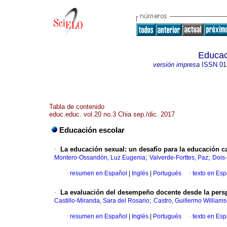
Educac
versión impresa
ISSN
01
Tabla de contenido
educ.educ. vol.20 no.3 Chia sep./dic. 2017
Educación escolar
·
La educación sexual: un desafío para la educación ca
;
;
Montero-Ossandón, Luz Eugenia
Valverde-Forttes, Paz
Dois-
·
resumen en Español
|
Inglés
|
Portugués
·
texto en Es
·
La evaluación del desempeño docente desde la persp
;
Castillo-Miranda, Sara del Rosario
Castro, Guillermo William
·
resumen en Español
|
Inglés
|
Portugués
·
texto en Es