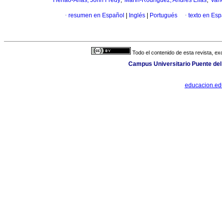
Henao-Arias, John Fredy
Marín-Rodríguez, Andrés Elias
Van
·
resumen en Español
|
Inglés
|
Portugués
·
texto en Es
Todo el contenido de esta revista, ex
Campus Universitario Puente del
educacion.e