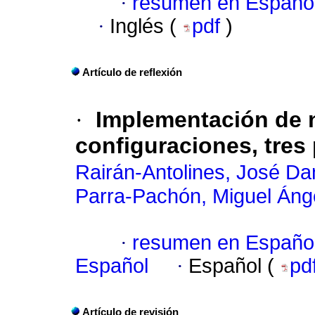
·
resumen en Españo
·
Inglés (
pdf
)
Artículo de reflexión
·
Implementación de n
configuraciones, tres
Rairán-Antolines, José Dan
Parra-Pachón, Miguel Áng
·
resumen en Españo
Español
·
Español (
pd
Artículo de revisión