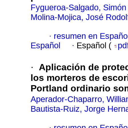
Fygueroa-Salgado, Simón
Molina-Mojica, José Rodol
·
resumen en Españo
Español
·
Español (
pd
·
Aplicación de protec
los morteros de escori
Portland ordinario so
Aperador-Chaparro, Willi
Bautista-Ruiz, Jorge Her
·
resumen en Españo