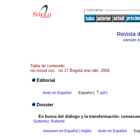
Revista 
versión 
Tabla de contenido
rev.estud.soc. no.17 Bogotá ene./abr. 2004
Editorial
·
texto en Español
·
Español (
pdf
)
Dossier
·
En busca del diálogo y la transformación
:
consecuen
Gutierrez, Roberto
·
resumen en Español
|
Inglés
·
texto en Español
·
Esp