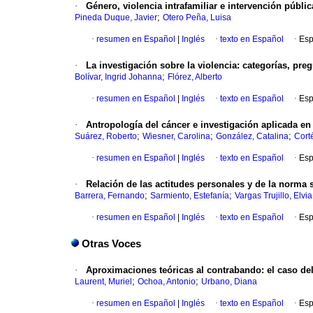
·
Género, violencia intrafamiliar e intervención públi
;
Pineda Duque, Javier
Otero Peña, Luisa
·
resumen en Español
|
Inglés
·
texto en Español
·
Esp
·
La investigación sobre la violencia
:
categorías, pre
;
Bolívar, Ingrid Johanna
Flórez, Alberto
·
resumen en Español
|
Inglés
·
texto en Español
·
Esp
·
Antropología del cáncer e investigación aplicada en
;
;
;
Suárez, Roberto
Wiesner, Carolina
González, Catalina
Cort
·
resumen en Español
|
Inglés
·
texto en Español
·
Esp
·
Relación de las actitudes personales y de la norma s
;
;
Barrera, Fernando
Sarmiento, Estefanía
Vargas Trujillo, Elvia
·
resumen en Español
|
Inglés
·
texto en Español
·
Esp
Otras Voces
·
Aproximaciones teóricas al contrabando
:
el caso de
;
;
Laurent, Muriel
Ochoa, Antonio
Urbano, Diana
·
resumen en Español
|
Inglés
·
texto en Español
·
Esp