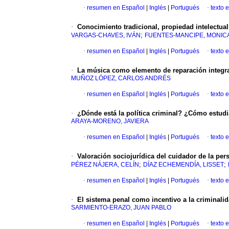
·
resumen en Español
|
Inglés
|
Portugués
·
texto 
·
Conocimiento tradicional, propiedad intelectual
;
VARGAS-CHAVES, IVÁN
FUENTES-MANCIPE, MONIC
·
resumen en Español
|
Inglés
|
Portugués
·
texto 
·
La música como elemento de reparación integra
MUÑOZ LÓPEZ, CARLOS ANDRÉS
·
resumen en Español
|
Inglés
|
Portugués
·
texto 
·
¿Dónde está la política criminal? ¿Cómo estudi
ARAYA-MORENO, JAVIERA
·
resumen en Español
|
Inglés
|
Portugués
·
texto 
·
Valoración sociojurídica del cuidador de la pe
;
;
PÉREZ NÁJERA, CELÍN
DÍAZ ECHEMENDÍA, LISSET
·
resumen en Español
|
Inglés
|
Portugués
·
texto 
·
El sistema penal como incentivo a la criminali
SARMIENTO-ERAZO, JUAN PABLO
·
resumen en Español
|
Inglés
|
Portugués
·
texto 