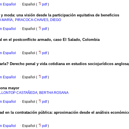
en Español
·
Español (
pdf
)
 y moda: una visión desde la participación equitativa de beneficios
;
A MARÍA
PIRACOCA-CHAVES, DIEGO
en Español
·
Español (
pdf
)
l en el postconflicto armado, caso El Salado, Colombia
en Español
·
Español (
pdf
)
arla? Derecho penal y vida cotidiana en estudios sociojurídicos anglos
en Español
·
Español (
pdf
)
rsona mayor
LLONTOP CASTAÑEDA, BERTHA ROSANA
en Español
·
Español (
pdf
)
dad en la contratación pública: aproximación desde el análisis económi
en Español
·
Español (
pdf
)