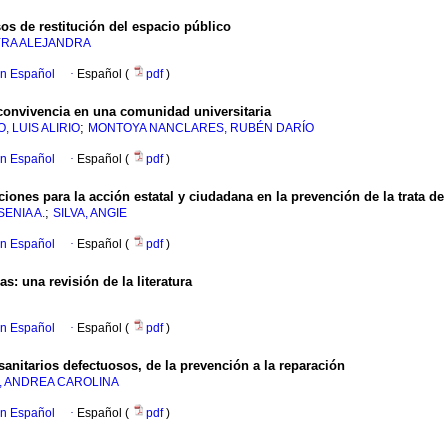
sos de restitución del espacio público
YRA ALEJANDRA
en Español
·
Español (
pdf
)
 convivencia en una comunidad universitaria
;
, LUIS ALIRIO
MONTOYA NANCLARES, RUBÉN DARÍO
en Español
·
Español (
pdf
)
ciones para la acción estatal y ciudadana en la prevención de la trata d
;
ENIA A.
SILVA, ANGIE
en Español
·
Español (
pdf
)
as: una revisión de la literatura
en Español
·
Español (
pdf
)
anitarios defectuosos, de la prevención a la reparación
, ANDREA CAROLINA
en Español
·
Español (
pdf
)