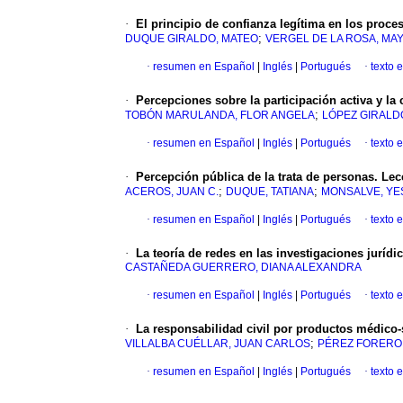
·
El principio de confianza legítima en los proce
;
DUQUE GIRALDO, MATEO
VERGEL DE LA ROSA, MA
·
resumen en Español
|
Inglés
|
Portugués
·
texto 
·
Percepciones sobre la participación activa y la
;
TOBÓN MARULANDA, FLOR ANGELA
LÓPEZ GIRALDO
·
resumen en Español
|
Inglés
|
Portugués
·
texto 
·
Percepción pública de la trata de personas. Lec
;
;
ACEROS, JUAN C.
DUQUE, TATIANA
MONSALVE, YES
·
resumen en Español
|
Inglés
|
Portugués
·
texto 
·
La teoría de redes en las investigaciones jurídic
CASTAÑEDA GUERRERO, DIANA ALEXANDRA
·
resumen en Español
|
Inglés
|
Portugués
·
texto 
·
La responsabilidad civil por productos médico-s
;
VILLALBA CUÉLLAR, JUAN CARLOS
PÉREZ FORERO
·
resumen en Español
|
Inglés
|
Portugués
·
texto 