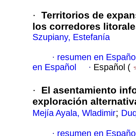
·
Territorios de expa
los corredores litoral
Szupiany, Estefanía
·
resumen en Españo
en Español
·
Español (
·
El asentamiento inf
exploración alternativ
;
Mejía Ayala, Wladimir
Duq
·
resumen en Españo