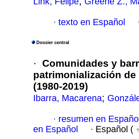
;
Link, Felipe
Greene Z., Ma
·
texto en Español
Dossier central
·
Comunidades y barr
patrimonialización de 
(1980-2019)
;
Ibarra, Macarena
Gonzále
·
resumen en Españo
en Español
·
Español (