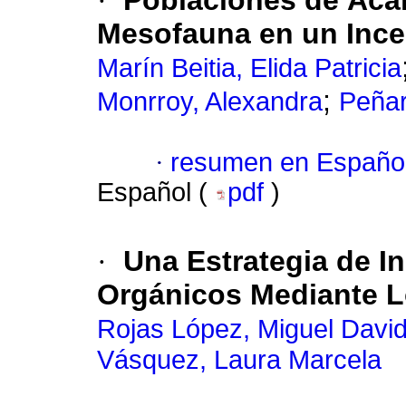
·
Poblaciones de Ácar
Mesofauna en un Incep
Marín Beitia, Elida Patricia
;
Monrroy, Alexandra
Peñar
·
resumen en Españo
Español (
pdf
)
·
Una Estrategia de In
Orgánicos Mediante L
Rojas López, Miguel Davi
Vásquez, Laura Marcela