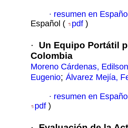
·
resumen en Españo
Español (
pdf
)
·
Un Equipo Portátil p
Colombia
Moreno Cárdenas, Edilso
;
Eugenio
Álvarez Mejía, 
·
resumen en Españo
pdf
)
·
Evaluación de la Act