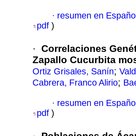
·
resumen en Españo
pdf
)
·
Correlaciones Genét
Zapallo Cucurbita mo
;
Ortiz Grisales, Sanín
Val
;
Cabrera, Franco Alirio
Ba
·
resumen en Españo
pdf
)