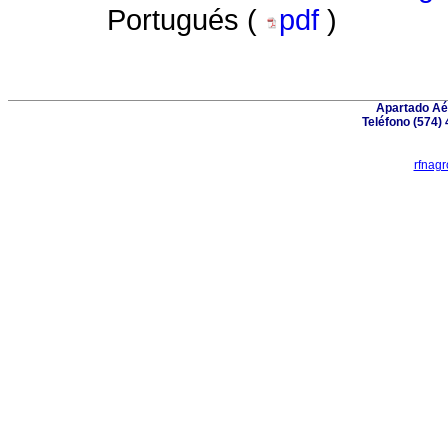
Portugués (
pdf
)
Apartado Aér
Teléfono (574) 
rfnag