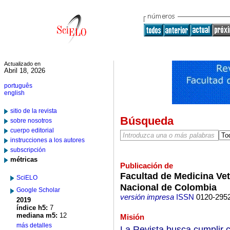
Actualizado en
Abril 18, 2026
português
english
sitio de la revista
Búsqueda
sobre nosotros
cuerpo editorial
instrucciones a los autores
subscripción
métricas
Publicación de
Facultad de Medicina Vet
SciELO
Nacional de Colombia
Google Scholar
versión impresa
ISSN
0120-295
2019
índice h5:
7
mediana m5:
12
Misión
más detalles
La Revista busca cumplir c