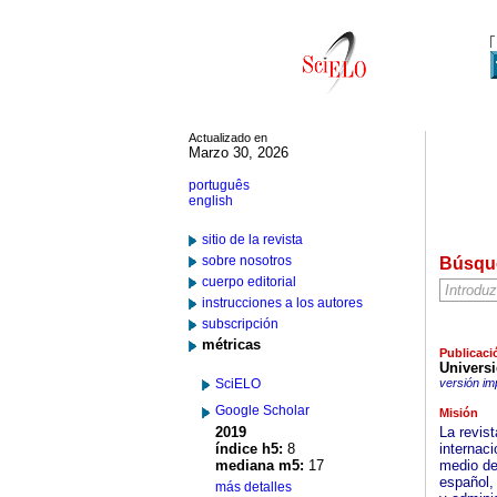
Actualizado en
Marzo 30, 2026
português
english
sitio de la revista
sobre nosotros
Búsqu
cuerpo editorial
instrucciones a los autores
subscripción
métricas
Publicaci
Universi
SciELO
versión im
Google Scholar
Misión
2019
La revis
índice h5:
8
internaci
mediana m5:
17
medio de 
español, 
más detalles