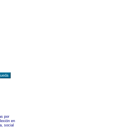
as por
flexión en
a, social