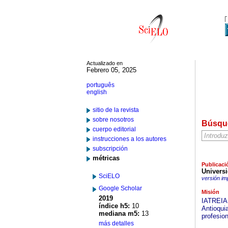
Actualizado en
Febrero 05, 2025
português
english
sitio de la revista
sobre nosotros
Búsqu
cuerpo editorial
instrucciones a los autores
subscripción
métricas
Publicaci
Univers
SciELO
versión im
Google Scholar
Misión
2019
IATREIA 
índice h5:
10
Antioquia
mediana m5:
13
profesion
más detalles