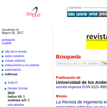
Actualizado en
Marzo 05, 2017
português
english
sitio de la revista
Búsqueda
sobre nosotros
cuerpo editorial
instrucciones a los autores
subscripción
métricas
Publicación de
Universidad de los Ande
SciELO
versión impresa
ISSN
0121-499
Google Scholar
2019
Misión
índice h5:
5
mediana m5:
8
La Revista de Ingeniería e
más detalles