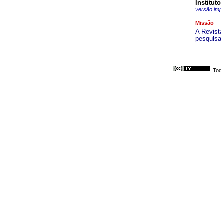
Institut
versão im
Missão
A Revist
pesquisa
Tod