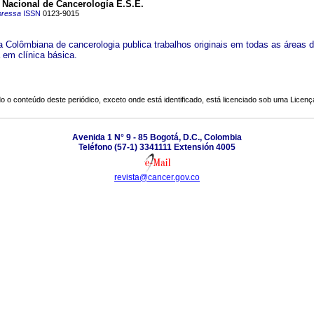
o Nacional de Cancerología E.S.E.
pressa
ISSN
0123-9015
a Colômbiana de cancerologia publica trabalhos originais em todas as áreas 
 em clínica básica.
o o conteúdo deste periódico, exceto onde está identificado, está licenciado sob uma
Licenç
Avenida 1 N° 9 - 85 Bogotá, D.C., Colombia
Teléfono (57-1) 3341111 Extensión 4005
revista@cancer.gov.co