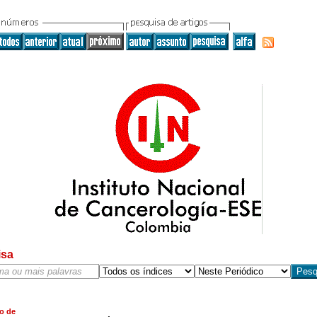
isa
o de