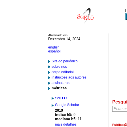
Atualizado em
Dezembro 14, 2024
english
español
Site do periódico
sobre nós
corpo editorial
instruções aos autores
assinaturas
métricas
SciELO
Pesqu
Google Scholar
2019
índice h5:
9
mediana h5:
11
mais detalhes
Publicaçã