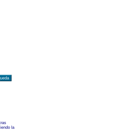
tras
iendo la