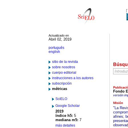
Actualizado en
Abril 02, 2019
português
english
sitio de la revista
Búsqu
sobre nosotros
cuerpo editorial
instrucciones a los autores
subscripción
Publicaci
métricas
Fondo Ed
versión im
SciELO
Misión
Google Scholar
"La Revi
2019
comprome
índice h5:
5
afines; 
mediana m5:
7
presenta
observad
más detalles