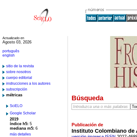
Actualizado en
Agosto 03, 2026
português
english
sitio de la revista
sobre nosotros
cuerpo editorial
instrucciones a los autores
subscripción
métricas
Búsqueda
SciELO
Google Scholar
2019
índice h5:
5
Publicación de
mediana m5:
6
Instituto Colombiano de 
más detalles
versión impresa
ISSN
2027-468