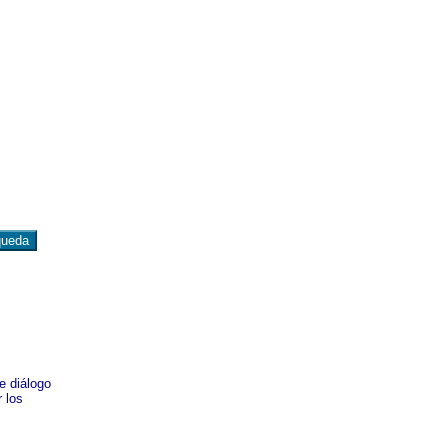
e diálogo
 los