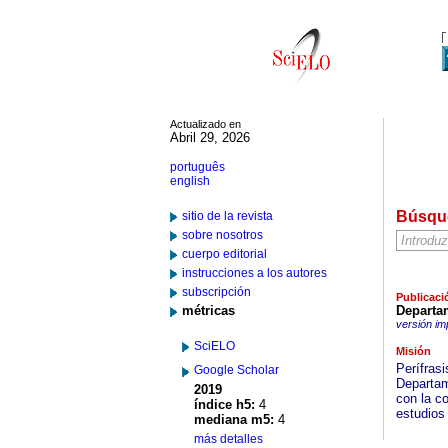
Actualizado en
Abril 29, 2026
português
english
Búsqu
sitio de la revista
sobre nosotros
cuerpo editorial
instrucciones a los autores
subscripción
Publicaci
métricas
Departa
versión im
SciELO
Misión
Perífrasi
Google Scholar
Departam
2019
con la c
índice h5:
4
estudios
mediana m5:
4
más detalles