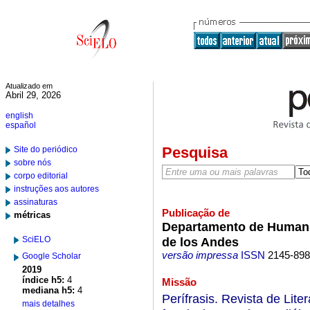
Atualizado em
Abril 29, 2026
english
español
Pesquisa
Site do periódico
sobre nós
corpo editorial
instruções aos autores
assinaturas
Publicação de
métricas
Departamento de Humanid
SciELO
de los Andes
versão impressa
ISSN
2145-89
Google Scholar
2019
índice h5:
4
Missão
mediana h5:
4
Perífrasis. Revista de Lit
mais detalhes