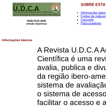
SOBRE ESTA
Informações bási
Fontes de indexa
Copyright
ISSN 0123-4226
Patrocinadores
versão impressa
Informações
básicas
A Revista U.D.C.A A
Científica é uma revi
avalia, publica e div
da região ibero-amer
sistema de avaliaçã
o sistema de acesso
facilitar o acesso e