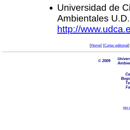
Universidad de C
Ambientales U.D.
http://www.udca.
[
Home
] [
Corpo editorial
]
Univer
© 2009
Ambien
Ca
Bogo
Tel
Fa
rev