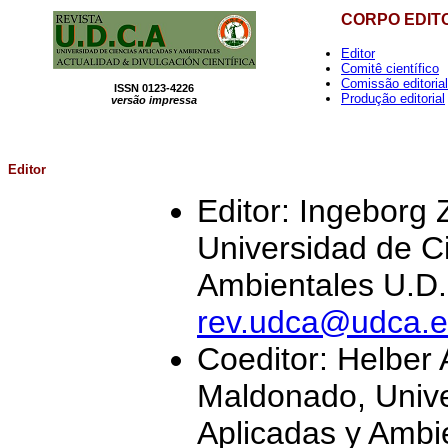
CORPO EDIT
Editor
Comitê científico
Comissão editorial
ISSN 0123-4226
Produção editorial
versão impressa
Editor
Editor: Ingeborg 
Universidad de C
Ambientales U.D.
rev.udca@udca.e
Coeditor: Helber 
Maldonado, Unive
Aplicadas y Ambi