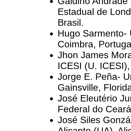
Galdino Andrade 
Estadual de Lond
Brasil.
Hugo Sarmento- 
Coimbra, Portuga
Jhon James Mora
ICESI (U. ICESI),
Jorge E. Peña- Un
Gainsville, Flori
José Eleutério Ju
Federal do Ceará
José Siles Gonzá
Alicante (UA), Al