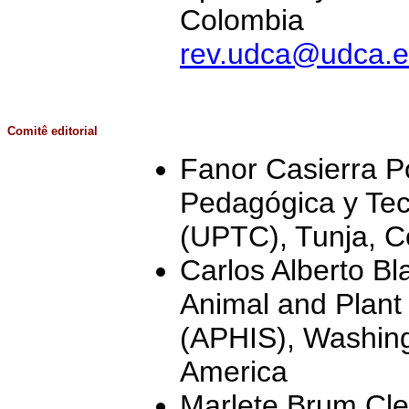
Colombia
rev.udca@udca.e
Comitê
editorial
Fanor Casierra P
Pedagógica y Tec
(UPTC), Tunja, C
Carlos Alberto 
Animal and Plant 
(APHIS), Washing
America
Marlete Brum Cle