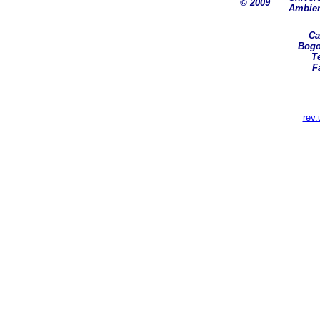
© 2009
Ambien
Ca
Bogo
Te
F
rev