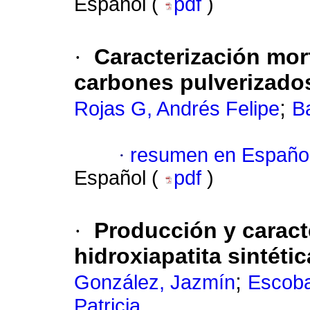
Español (
pdf
)
·
Caracterización mor
carbones pulverizado
;
Rojas G, Andrés Felipe
B
·
resumen en Españo
Español (
pdf
)
·
Producción y caract
hidroxiapatita sintétic
;
González, Jazmín
Escoba
Patricia