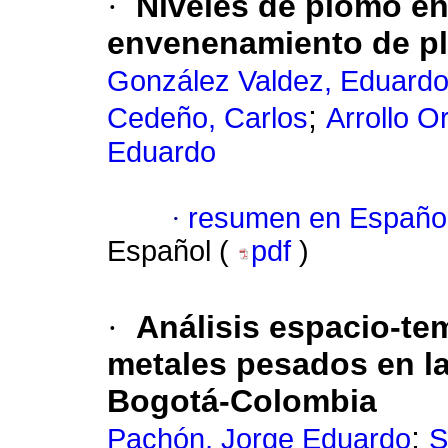
·
Niveles de plomo en
envenenamiento de p
González Valdez, Eduard
;
Cedeño, Carlos
Arrollo O
Eduardo
·
resumen en Españo
Español (
pdf
)
·
Análisis espacio-te
metales pesados en la
Bogotá-Colombia
;
Pachón, Jorge Eduardo
S