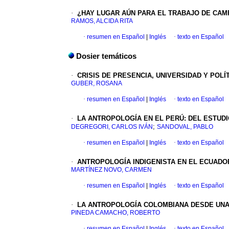
·
¿HAY LUGAR AÚN PARA EL TRABAJO DE CA
RAMOS, ALCIDA RITA
·
resumen en Español
|
Inglés
·
texto en Español
Dosier temáticos
·
CRISIS DE PRESENCIA, UNIVERSIDAD Y POLÍ
GUBER, ROSANA
·
resumen en Español
|
Inglés
·
texto en Español
·
LA ANTROPOLOGÍA EN EL PERÚ
:
DEL ESTUDI
;
DEGREGORI, CARLOS IVÁN
SANDOVAL, PABLO
·
resumen en Español
|
Inglés
·
texto en Español
·
ANTROPOLOGÍA INDIGENISTA EN EL ECUADO
MARTÍNEZ NOVO, CARMEN
·
resumen en Español
|
Inglés
·
texto en Español
·
LA ANTROPOLOGÍA COLOMBIANA DESDE UNA
PINEDA CAMACHO, ROBERTO
·
resumen en Español
|
Inglés
·
texto en Español