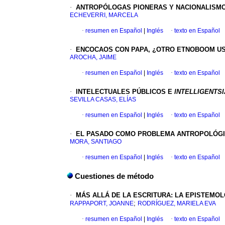
·
ANTROPÓLOGAS PIONERAS Y NACIONALISM
ECHEVERRI, MARCELA
·
resumen en Español
|
Inglés
·
texto en Español
·
ENCOCAOS CON PAPA,
¿OTRO ETNOBOOM U
AROCHA, JAIME
·
resumen en Español
|
Inglés
·
texto en Español
·
INTELECTUALES PÚBLICOS E
INTELLIGENTSI
SEVILLA CASAS, ELÍAS
·
resumen en Español
|
Inglés
·
texto en Español
·
EL PASADO COMO PROBLEMA ANTROPOLÓG
MORA, SANTIAGO
·
resumen en Español
|
Inglés
·
texto en Español
Cuestiones de método
·
MÁS ALLÁ DE LA ESCRITURA
:
LA EPISTEMOL
;
RAPPAPORT, JOANNE
RODRÍGUEZ, MARIELA EVA
·
resumen en Español
|
Inglés
·
texto en Español