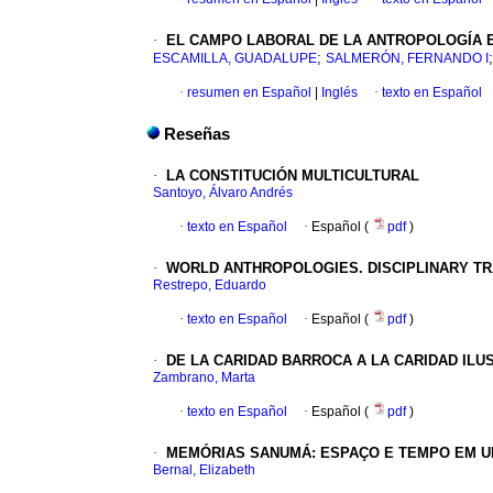
·
EL CAMPO LABORAL DE LA ANTROPOLOGÍA
;
ESCAMILLA, GUADALUPE
SALMERÓN, FERNANDO I
·
resumen en Español
|
Inglés
·
texto en Español
Reseñas
·
LA CONSTITUCIÓN MULTICULTURAL
Santoyo, Álvaro Andrés
·
texto en Español
·
Español (
pdf
)
·
WORLD ANTHROPOLOGIES. DISCIPLINARY T
Restrepo, Eduardo
·
texto en Español
·
Español (
pdf
)
·
DE LA CARIDAD BARROCA A LA CARIDAD ILUS
Zambrano, Marta
·
texto en Español
·
Español (
pdf
)
·
MEMÓRIAS SANUMÁ
:
ESPAÇO E TEMPO EM 
Bernal, Elizabeth