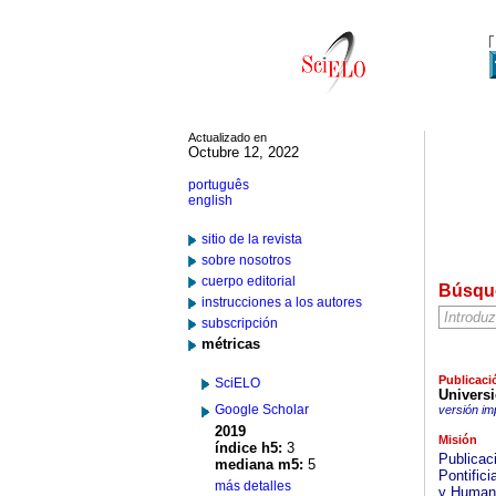
Actualizado en
Octubre 12, 2022
português
english
sitio de la revista
sobre nosotros
cuerpo editorial
Búsqu
instrucciones a los autores
subscripción
métricas
Publicaci
SciELO
Universi
Google Scholar
versión im
2019
Misión
índice h5:
3
Publicac
mediana m5:
5
Pontifici
más detalles
y Humani