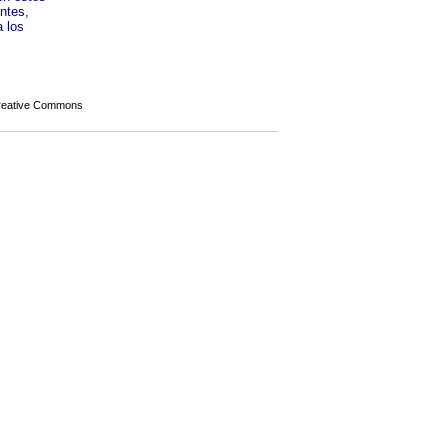
ntes,
a los
Creative Commons