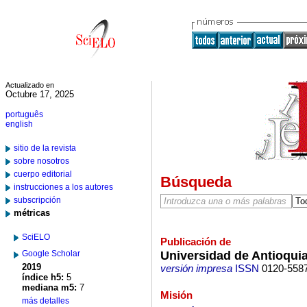
Actualizado en
Octubre 17, 2025
português
english
sitio de la revista
sobre nosotros
cuerpo editorial
Búsqueda
instrucciones a los autores
subscripción
métricas
SciELO
Publicación de
Universidad de Antioqui
Google Scholar
2019
versión impresa
ISSN
0120-558
índice h5:
5
mediana m5:
7
Misión
más detalles